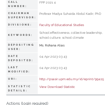
CALL
FPP 2021 4
NUMBER:
CHAIRMAN
Profesor Madya Suhaida Abdul Kadir, PhD
SUPERVISOR:
Faculty of Educational Studies
DIVISIONS:
School effectiveness, collective leadership,
KEYWORDS:
school culture, school climate
DEPOSITING
Ms. Rohana Alias
USER:
DATE
04 Apr 2023 03:43
DEPOSITED:
LAST
04 Apr 2023 03:43
MODIFIED:
http://psasir.upm.edu.my/id/eprint/99415
URI:
STATISTIC
View Download Statistic
DETAILS:
Actions (login required)