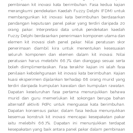
pembinaan kit inovasi kata berimbuhan. Fasa kedua kajian
merangkumi pendekatan Kaedah Fuzzy Delphi (FDM) untuk
membangunkan kit inovasi kata berimbuhan berdasarkan
pandangan keputusan panel pakar yang terdiri daripada 20
orang pakar. Interpretasi data untuk pendekatan kaedah
Fuzzy Delphi berdasarkan penerimaan komponen utama dan
elemen kit inovasi oleh panel pakar. Nilai peratusan skor
penerimaan diambil kira untuk menentukan kesesuaian
seluruh komponen dan elemen dalam kit inovasi. Nilai
peratusan harus melebihi 66.7% dan dianggap sesuai serta
boleh diimplimentasikan. Fasa terakhir kajian ini ialah fasa
penilaian kebolehgunaan kit inovasi kata berimbuhan. Kajian
kuasi eksperimen dijalankan terhadap 68 orang murid yang
terdiri daripada kumpulan kawalan dan kumpulan rawatan.
Dapatan keseluruhan fasa pertama menunjukkan bahawa
murid dan guru memerlukan kit sokongan berupa bahan
alternatif aktiviti PdPc untuk menguasai kata berimbuhan.
Dapatan konsensus pakar, dalam fasa kedua menunjukkan
kesemua konstruk kit inovasi mencapai kesepakatan pakar
iaitu melebihi 66.7%. Dapatan ini menunjukkan terdapat
kesepakatan yang baik antara panel pakar dalam pembinaan