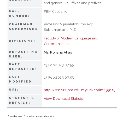
SUBJECT:
and general - Suffixes and prefixes
CALL
FBMK 2021 39
NUMBER:
Professor Vijayaletchumy a/p
CHAIRMAN
SUPERVISOR:
Subramaniam, PhD
Faculty of Modern Language and
DIVISIONS:
Communication
DEPOSITING
Ms. Rohana Alias
USER:
DATE
13 Feb 2023 07:55
DEPOSITED:
LAST
13 Feb 2023 07:55
MODIFIED:
http://psasir.upm.edu.my/id/eprint/99115
URI:
STATISTIC
View Download Statistic
DETAILS: