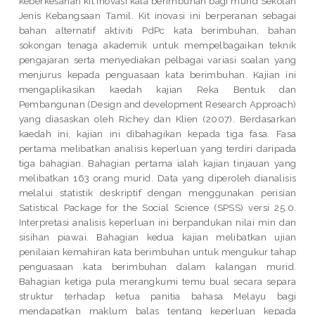
keberkesanan kit inovasi kata berimbuhan bagi murid Sekolah
Jenis Kebangsaan Tamil. Kit inovasi ini berperanan sebagai
bahan alternatif aktiviti PdPc kata berimbuhan, bahan
sokongan tenaga akademik untuk mempelbagaikan teknik
pengajaran serta menyediakan pelbagai variasi soalan yang
menjurus kepada penguasaan kata berimbuhan. Kajian ini
mengaplikasikan kaedah kajian Reka Bentuk dan
Pembangunan (Design and development Research Approach)
yang diasaskan oleh Richey dan Klien (2007). Berdasarkan
kaedah ini, kajian ini dibahagikan kepada tiga fasa. Fasa
pertama melibatkan analisis keperluan yang terdiri daripada
tiga bahagian. Bahagian pertama ialah kajian tinjauan yang
melibatkan 163 orang murid. Data yang diperoleh dianalisis
melalui statistik deskriptif dengan menggunakan perisian
Satistical Package for the Social Science (SPSS) versi 25.0.
Interpretasi analisis keperluan ini berpandukan nilai min dan
sisihan piawai. Bahagian kedua kajian melibatkan ujian
penilaian kemahiran kata berimbuhan untuk mengukur tahap
penguasaan kata berimbuhan dalam kalangan murid.
Bahagian ketiga pula merangkumi temu bual secara separa
struktur terhadap ketua panitia bahasa Melayu bagi
mendapatkan maklum balas tentang keperluan kepada