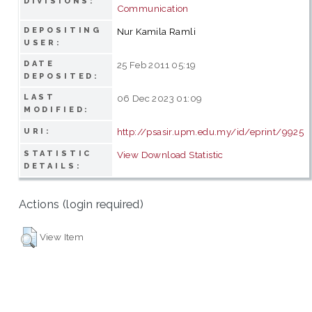
DIVISIONS:
Communication
DEPOSITING
Nur Kamila Ramli
USER:
DATE
25 Feb 2011 05:19
DEPOSITED:
LAST
06 Dec 2023 01:09
MODIFIED:
http://psasir.upm.edu.my/id/eprint/9925
URI:
STATISTIC
View Download Statistic
DETAILS:
Actions (login required)
View Item