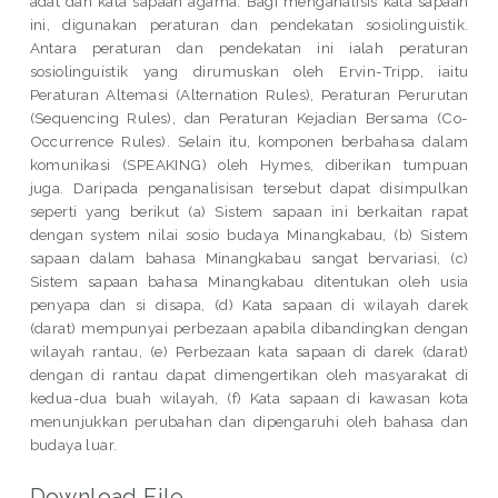
adat dan kata sapaan agama. Bagi menganalisis kata sapaan
ini, digunakan peraturan dan pendekatan sosiolinguistik.
Antara peraturan dan pendekatan ini ialah peraturan
sosiolinguistik yang dirumuskan oleh Ervin-Tripp, iaitu
Peraturan Altemasi (Alternation Rules), Peraturan Perurutan
(Sequencing Rules), dan Peraturan Kejadian Bersama (Co-
Occurrence Rules). Selain itu, komponen berbahasa dalam
komunikasi (SPEAKING) oleh Hymes, diberikan tumpuan
juga. Daripada penganalisisan tersebut dapat disimpulkan
seperti yang berikut (a) Sistem sapaan ini berkaitan rapat
dengan system nilai sosio budaya Minangkabau, (b) Sistem
sapaan dalam bahasa Minangkabau sangat bervariasi, (c)
Sistem sapaan bahasa Minangkabau ditentukan oleh usia
penyapa dan si disapa, (d) Kata sapaan di wilayah darek
(darat) mempunyai perbezaan apabila dibandingkan dengan
wilayah rantau, (e) Perbezaan kata sapaan di darek (darat)
dengan di rantau dapat dimengertikan oleh masyarakat di
kedua-dua buah wilayah, (f) Kata sapaan di kawasan kota
menunjukkan perubahan dan dipengaruhi oleh bahasa dan
budaya luar.
Download File