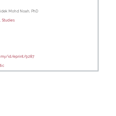
Sidek Mohd Noah, PhD
l Studies
u.my/id/eprint/9287
tic