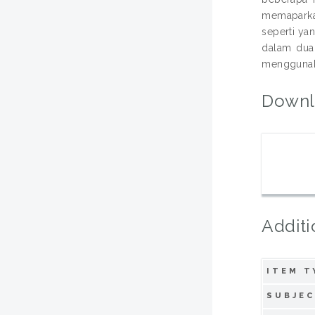
memaparka
seperti ya
dalam dua 
menggunaka
Downl
Additi
ITEM T
SUBJEC