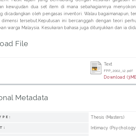
n kewujudan dua set item di mana sebahagiannya menyokong 
ng dicadangkan oleh pengasas inventori. Walau bagaimanapun, te
dimensi tersebut.Keputusan ini bercanggah dengan teori perhub
n warga Malaysia. Kesukaran bahasa juga ditunjukkan dan ia did
oad File
Text
FPP_2002_12.pdf
Download (3MB
onal Metadata
Thesis (Masters)
YPE:
Intimacy (Psychology)
T: