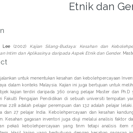
Etnik dan Ge
on
k Lee
(2002)
Kajian Silang-Budaya: Kesahan dan Kebolehp
n Intim dan Aplikasinya daripada Aspek Etnik dan Gender.
Maste
ct
 dijalankan untuk menentukan kesahan dan kebolehpercayaan Inven
aya dalam konteks Malaysia. Kajian ini juga bertujuan untuk meli
bjek kajian terdiri daripada 360 orang pelajar Master dan Ph
ri Fakulti Pengajian Pendidikan di sebuah universiti tempatan y
ramai 228 adalah pelajar perempuan dan 132 adalah pelajar lelaki
na dan 27 pelajar India. Kebolehpercayaan dan kesahan kandunga
tem. Kesahan gagasan inventori juga diuji melalui analisis faktor 
an pekali kebolehpercayaan yang tinm tetapi analisis ite
tem. Hasil kajian yang berhubung dengan kesahan gagasan inve