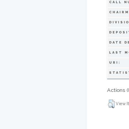
CALL N
CHAIRM
DIVISI
DEPOSI
DATE D
LAST M
URI:
STATIS
Actions (
View I