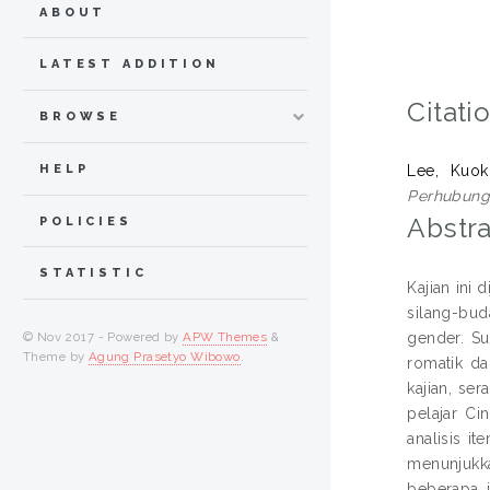
ABOUT
LATEST ADDITION
Citati
BROWSE
HELP
Lee, Kuo
Perhubunga
Abstra
POLICIES
STATISTIC
Kajian ini
silang-bud
gender. Su
© Nov 2017 - Powered by
APW Themes
&
Theme by
Agung Prasetyo Wibowo
.
romatik da
kajian, se
pelajar Ci
analisis i
menunjukk
beberapa i