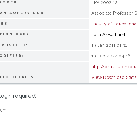
FPP 2002 12
UMBER:
Associate Professor 
AN SUPERVISOR:
Faculty of Educationa
ONS:
Laila Azwa Ramli
TING USER:
19 Jan 2011 01:31
EPOSITED:
19 Feb 2024 04:46
ODIFIED:
http://psasir.upm.ed
View Download Statis
TIC DETAILS:
login required)
tem