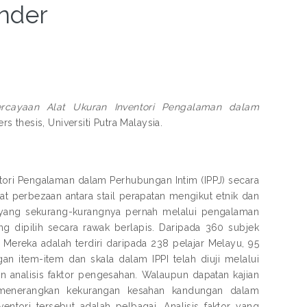
nder
ercayaan Alat Ukuran Inventori Pengalaman dalam
rs thesis, Universiti Putra Malaysia.
tori Pengalaman dalam Perhubungan Intim (IPPJ) secara
hat perbezaan antara stail perapatan mengikut etnik dan
.D yang sekurang-kurangnya pernah melalui pengalaman
ang dipilih secara rawak berlapis. Daripada 360 subjek
. Mereka adalah terdiri daripada 238 pelajar Melayu, 95
n item-item dan skala dalam IPPI telah diuji melalui
dan analisis faktor pengesahan. Walaupun dapatan kajian
m menerangkan kekurangan kesahan kandungan dalam
ntori tersebut adalah pelbagai. Analisis faktor yang