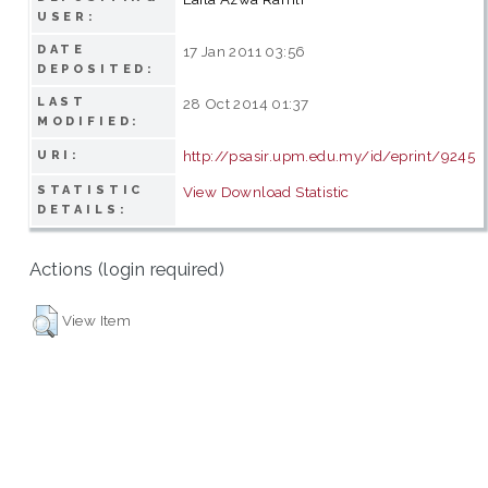
USER:
DATE
17 Jan 2011 03:56
DEPOSITED:
LAST
28 Oct 2014 01:37
MODIFIED:
http://psasir.upm.edu.my/id/eprint/9245
URI:
STATISTIC
View Download Statistic
DETAILS:
Actions (login required)
View Item