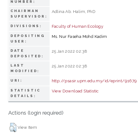
NUMBER:
CHAIRMAN
Adlina Ab. Halim, PhD
SUPERVISOR:
Faculty of Human Ecology
DIVISIONS:
DEPOSITING
Ms. Nur Faseha Mohd Kadim
USER:
DATE
25 Jan 2022 02:38
DEPOSITED:
LAST
25 Jan 2022 02:38
MODIFIED:
http://psasir.upm.edu.my/id/eprint/91679
URI:
STATISTIC
View Download Statistic
DETAILS:
Actions (login required)
View Item