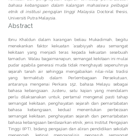
bahasa kebangsaan dalam kalangan mahasiswa pelbagai
etnik di institusi pengajian tinggi Malaysia.
Doctoral thesis,
Universiti Putra Malaysia.
Abstract
Ibnu Khaldun dalam karangan beliau Mukadimah, begitu
menekankan faktor kekuatan ‘asabiyyah atau semangat
kekitaan yang menjadi teras kepada kekuatan sesebuah
tamadun. Walau bagaimanapun, semangat kekitaan ini mulai
pudar apabila generasi muda tidak menghayati sepenuhnya
sejarah tanah air sehingga mengabaikan nilai-nilai tradisi
yang termaktub dalam Perlembagaan Persekutuan,
antaranya mengenai Perkara 152, bahasa Melayu sebagai
bahasa kebangsaan. Justeru, satu kajian yang mendalam
perlu dilaksanakan untuk, pertama) mengenal pasti tahap
semangat kekitaan, penghayatan sejarah dan pemartabatan
bahasa kebangsaan, kedua) menentukan perbezaan
semangat kekitaan, penghayatan sejarah dan pemartabatan
bahasa kebangsaan berdasarkan etnik, jenis Institut Pengajian
Tinggi (IPT), bidang pengajian dan aliran pendidikan sekolah
menengah, ketiga) menganalisis pengaruh semangat