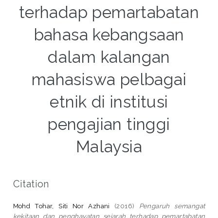
terhadap pemartabatan
bahasa kebangsaan
dalam kalangan
mahasiswa pelbagai
etnik di institusi
pengajian tinggi
Malaysia
Citation
Mohd Tohar, Siti Nor Azhani
(2016)
Pengaruh semangat
kekitaan dan penghayatan sejarah terhadap pemartabatan