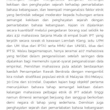
kekitaan dan penghayatan sejarah terhadap pemartabatan
bahasa kebangsaan, dan keempat) menganalisis faktor etnik
yang bertindak sebagai moderator kepada hubungan antara
semangat kekitaan dan penghayatan sejarah dengan
pemartabatan bahasa kebangsaan. Kajian ini dijalankan
secara kuantitatif melalui pengedaran borang soal selidik ke
atas 432 mahasiswa Sarjana Muda di empat buah IPT yang
terpilih secara rawak di kawasan Lembah Klang, iaitu UPM
dan UM (dua dari IPTA) serta MMU dan UNISEL (dua dari
IPTS). Walau bagaimanapun, hanya seramai 407 mahasiswa
yang terlibat dalam penganalisisan setelah saringan data
dijalankan bagi memenuhi syarat-syarat penganalisisan data
empirikal. Pemilihan mahasiswa pula adalah berdasarkan
kaedah Pensampelan Rawak Berstrata dengan mengambil
kira nisbah stratifikasi populasi etnik di Malaysia (60:Melayu,
30:Cina dan 10:India). Dapatan kajian bagi objektif pertama
menunjukkan bahawa tahap semangat kekitaan dalam
kalangan mahasiswa pelbagai etnik di IPT adalah tinggi
namun dimensi semangat berjuang dan sanggup berkorban
demi negara di tahap yang sederhana. Demikian juga
penghayatan sejarah dan pemartabatan bahasa kebangsaan