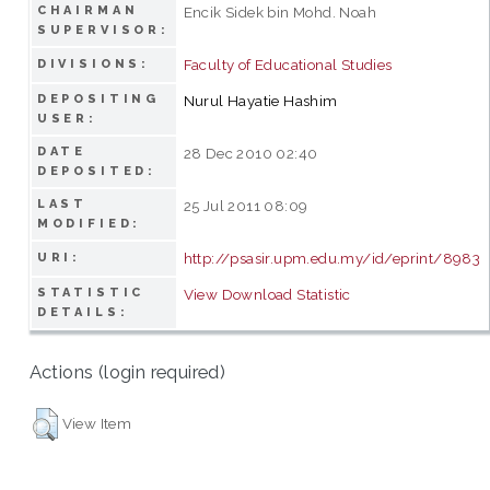
CHAIRMAN
Encik Sidek bin Mohd. Noah
SUPERVISOR:
Faculty of Educational Studies
DIVISIONS:
DEPOSITING
Nurul Hayatie Hashim
USER:
DATE
28 Dec 2010 02:40
DEPOSITED:
LAST
25 Jul 2011 08:09
MODIFIED:
http://psasir.upm.edu.my/id/eprint/8983
URI:
STATISTIC
View Download Statistic
DETAILS:
Actions (login required)
View Item