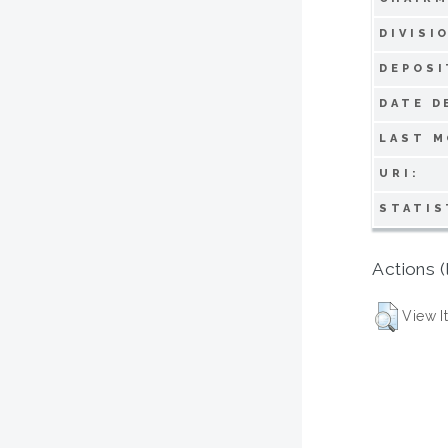
DIVISI
DEPOSI
DATE D
LAST M
URI:
STATIS
Actions (
View I