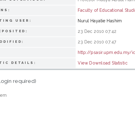
Faculty of Educational Stud
ONS:
Nurul Hayatie Hashim
TING USER:
23 Dec 2010 07:42
EPOSITED:
23 Dec 2010 07:47
ODIFIED:
http://psasir.upm.edu.my/i
View Download Statistic
TIC DETAILS:
login required)
tem