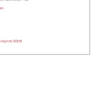
ies
d/eprint/8878