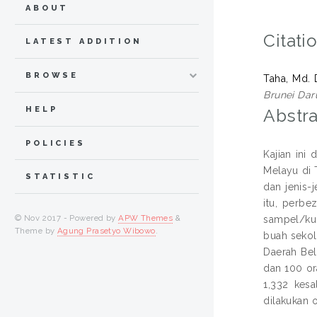
ABOUT
Citati
LATEST ADDITION
BROWSE
Taha, Md.
Brunei Dar
HELP
Abstra
POLICIES
Kajian ini
Melayu di 
STATISTIC
dan jenis-
itu, perbe
© Nov 2017 - Powered by
APW Themes
&
sampel/kum
Theme by
Agung Prasetyo Wibowo
.
buah sekol
Daerah Bel
dan 100 or
1,332 kesa
dilakukan 