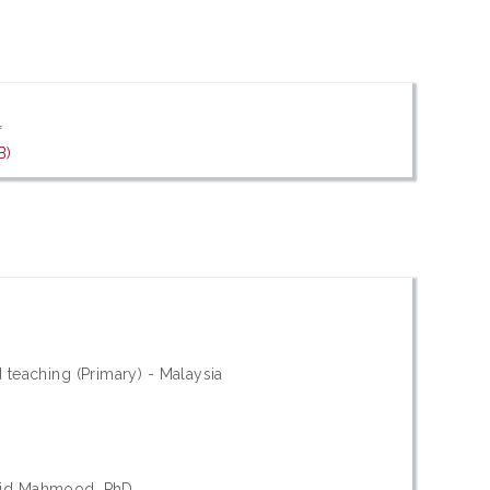
f
B)
 teaching (Primary) - Malaysia
mid Mahmood, PhD