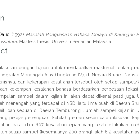
on
 Daud
(1992)
Masalah Penguasaan Bahasa Melayu di Kalangan Pe
ussalam.
Masters thesis, Universiti Pertanian Malaysia.
ct
 dilakukan dengan tujuan untuk mendapatkan maklumat tentang m
Tingkatan Menengah Atas (Tingkatan IV), di Negara Brunei Darussa
jenisnya, dan kekerapan kesal ahan tersebut oleh setiap sampel
zaan kekerapan kesalahan bahasa berdasarkan perbezaan lokasi, 
pulan sampel dalam kajian ini akan dapat dikenal pasti juga. 
ah menengah yang terdapat di NBD, iaitu lima buah di Daerah Bru
ait, dan sebuah di Daerah Temburong. Jumlah sampel kajian ini ia
ang pelajar perempuan. Setelah pemerosesan data dilakukan, kaji
lahan kata, dan 607 kesalahan ejaan yang telah dilakukan ol
oleh setiap sampel (kesemuanya 200 orang) ialah 6.2 kesalahan aya