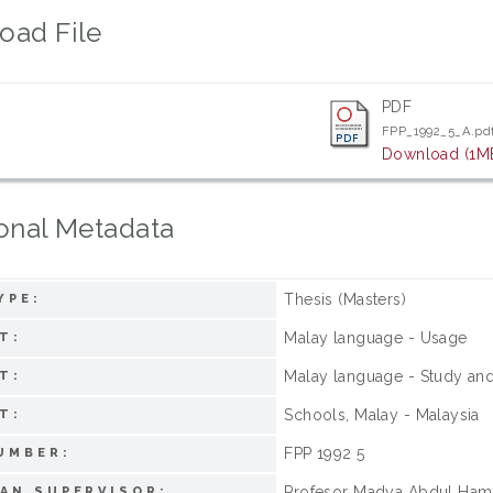
oad File
PDF
FPP_1992_5_A.pd
Download (1M
onal Metadata
Thesis (Masters)
YPE:
Malay language - Usage
T:
Malay language - Study and
T:
Schools, Malay - Malaysia
T:
FPP 1992 5
UMBER:
Profesor Madya Abdul Ha
AN SUPERVISOR: