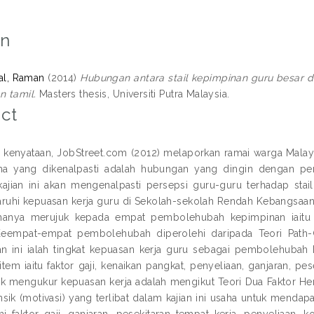
on
al, Raman
(2014)
Hubungan antara stail kepimpinan guru besar d
 tamil.
Masters thesis, Universiti Putra Malaysia.
ct
 kenyataan, JobStreet.com (2012) melaporkan ramai warga Malays
ama yang dikenalpasti adalah hubungan yang dingin dengan pen
kajian ini akan mengenalpasti persepsi guru-guru terhadap sta
hi kepuasan kerja guru di Sekolah-sekolah Rendah Kebangsaan 
i hanya merujuk kepada empat pembolehubah kepimpinan iaitu
 Keempat-empat pembolehubah diperolehi daripada Teori Path
an ini ialah tingkat kepuasan kerja guru sebagai pembolehubah 
tem iaitu faktor gaji, kenaikan pangkat, penyeliaan, ganjaran, pe
tuk mengukur kepuasan kerja adalah mengikut Teori Dua Faktor H
insik (motivasi) yang terlibat dalam kajian ini usaha untuk mendap
 faktor gaji, ganjaran, pesekitaran tempat kerja, penyeliaan, k