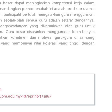
uru besar dapat meningkatkan kompetensi kerja dalam
 memandangkan pembolehubah ini adalah prediktor utama.
an partisipatif perlulah mengalakkan guru menggunakan
n seolah-olah semua guru adalah setaraf dengannya,
dangancadangan yang dikemukakan oleh guru untuk
guru. Guru besar disarankan menggunakan lebih banyak
atkan komitmen dan motivasi guru-guru di samping
 yang mempunyai nilai kolerasi yang tinggi dengan
)
s.upm.edu.my/id/eprint/13158/