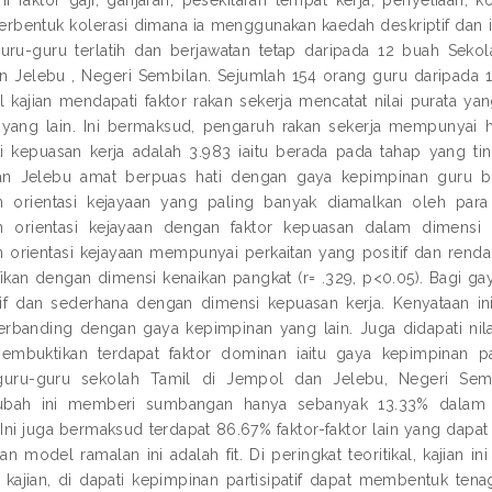
berbentuk kolerasi dimana ia menggunakan kaedah deskriptif dan infe
uru-guru terlatih dan berjawatan tetap daripada 12 buah Seko
 Jelebu , Negeri Sembilan. Sejumlah 154 orang guru daripada 12
sil kajian mendapati faktor rakan sekerja mencatat nilai purata y
 yang lain. Ini bermaksud, pengaruh rakan sekerja mempunyai h
i kepuasan kerja adalah 3.983 iaitu berada pada tahap yang ti
n Jelebu amat berpuas hati dengan gaya kepimpinan guru besar
 orientasi kejayaan yang paling banyak diamalkan oleh para g
n orientasi kejayaan dengan faktor kepuasan dalam dimensi
 orientasi kejayaan mempunyai perkaitan yang positif dan re
fikan dengan dimensi kenaikan pangkat (r= .329, p<0.05). Bagi gay
if dan sederhana dengan dimensi kepuasan kerja. Kenyataan ini 
berbanding dengan gaya kepimpinan yang lain. Juga didapati nilai
 membuktikan terdapat faktor dominan iaitu gaya kepimpinan p
guru-guru sekolah Tamil di Jempol dan Jelebu, Negeri Sembi
bah ini memberi sumbangan hanya sebanyak 13.33% dalam 
 Ini juga bermaksud terdapat 86.67% faktor-faktor lain yang dapat
n model ramalan ini adalah fit. Di peringkat teoritikal, kajia
il kajian, di dapati kepimpinan partisipatif dapat membentuk t