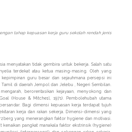
engan tahap kepuasan kerja guru sekolah rendah jenis
ia menyatakan tidak gembira untuk bekerja. Salah satu
yelia terdekat atau ketua masing-masing. Oleh yang
il kepimpinan guru besar dan sejauhmana persepsi ini
Tamil di daerah Jempol dan Jelebu , Negeri Sembilan.
 mengarah, berorentasikan kejayaan, menyokong dan
-Goal (House & Mitche1l, 1971). Pembolehubah utama
bersandar. Bagi dimensi kepuasan kerja terdapat tujuh
sekitaran kerja dan rakan sekerja. Dimensi-dimensi yang
erzberg yang menerangkan faktor hygiene dan motivasi.
at kenaikan pangkat manakala faktor ekstrinsik (hygiene)
omunikasi (interpersonal) dan sokongan rakan sekerja.