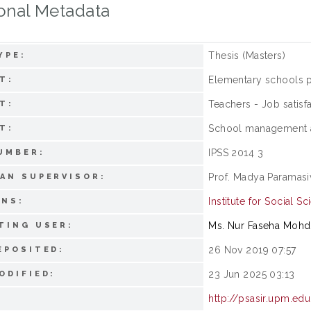
onal Metadata
Thesis (Masters)
YPE:
Elementary schools p
T:
Teachers - Job satisf
T:
School management a
T:
IPSS 2014 3
UMBER:
Prof. Madya Paramas
AN SUPERVISOR:
Institute for Social S
ONS:
Ms. Nur Faseha Moh
TING USER:
26 Nov 2019 07:57
EPOSITED:
23 Jun 2025 03:13
ODIFIED:
http://psasir.upm.ed