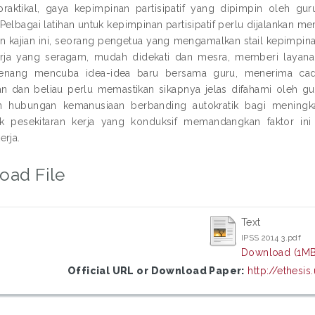
praktikal, gaya kepimpinan partisipatif yang dipimpin oleh g
Pelbagai latihan untuk kepimpinan partisipatif perlu dijalankan
n kajian ini, seorang pengetua yang mengamalkan stail kepimpin
kerja yang seragam, mudah didekati dan mesra, memberi layana
senang mencuba idea-idea baru bersama guru, menerima ca
an dan beliau perlu memastikan sikapnya jelas difahami oleh 
n hubungan kemanusiaan berbanding autokratik bagi meningk
 pesekitaran kerja yang konduksif memandangkan faktor ini
erja.
oad File
Text
IPSS 2014 3.pdf
Download (1MB
Official URL or Download Paper:
http://ethesi