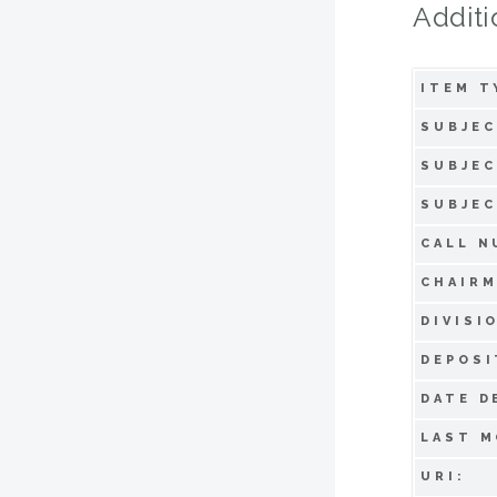
Additi
ITEM T
SUBJEC
SUBJEC
SUBJEC
CALL N
CHAIRM
DIVISI
DEPOSI
DATE D
LAST M
URI: