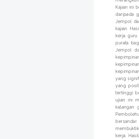
Kajian ini 
daripada g
Jempol dan
kajian. Ha
kerja guru
purata bag
Jempol da
kepimpinan
kepimpina
kepimpinan
yang signi
yang posit
tertinggi 
ujian ini
kalangan 
Pembolehu
bersandar.
membuktika
kerja. Has