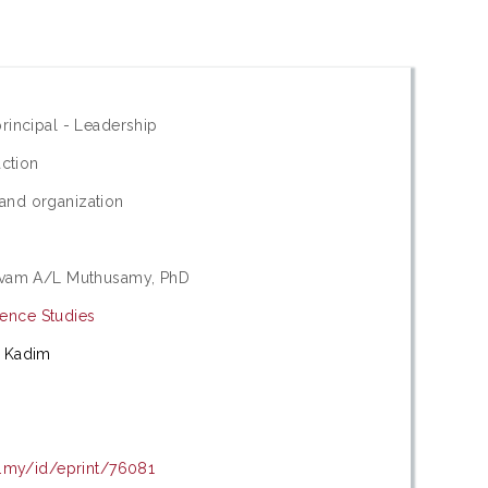
rincipal - Leadership
action
nd organization
ivam A/L Muthusamy, PhD
cience Studies
d Kadim
u.my/id/eprint/76081