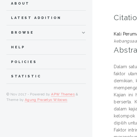
ABOUT
Citati
LATEST ADDITION
BROWSE
Kali Perum
kebangsaan
HELP
Abstra
POLICIES
Dalam satu
faktor ut
STATISTIC
demikian, 
mempengaru
© Nov 2017 - Powered by
APW Themes
&
Kajian in
Theme by
Agung Prasetyo Wibowo
.
berserta.
dalam kaji
kelompok i
dipilih un
Faktor intr
merangkumi