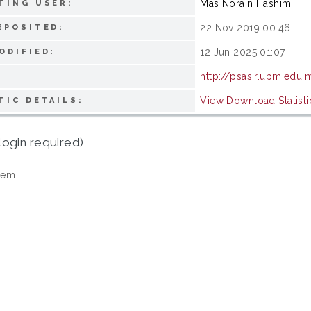
Mas Norain Hashim
TING USER:
22 Nov 2019 00:46
EPOSITED:
12 Jun 2025 01:07
ODIFIED:
http://psasir.upm.edu.
View Download Statisti
TIC DETAILS:
login required)
tem