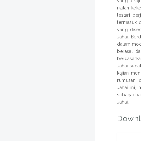
yang dikaj
ikatan kek
lestari b
termasuk 
yang dised
Jahai. Ber
dalam mode
berasal da
berdasarka
Jahai sud
kajian men
rumusan, d
Jahai ini,
sebagai ba
Jahai.
Downl