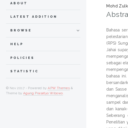
ABOUT
Mohd Zulke
Abstra
LATEST ADDITION
Bahasa ser
BROWSE
pelestaria
(RPS) Sung
HELP
Jahai supa
mempengaru
POLICIES
sebagai el
mempengaru
STATISTIC
bahasa ini
bersandark
© Nov 2017 - Powered by
APW Themes
&
dan Sasse 
Theme by
Agung Prasetyo Wibowo
.
menganalis
sampel dar
dan kanak
Seberang 
Penelitian