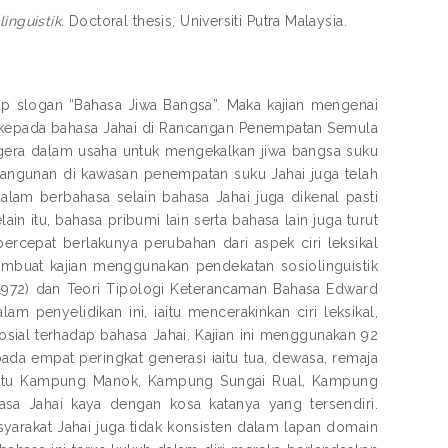
inguistik.
Doctoral thesis, Universiti Putra Malaysia.
ap slogan “Bahasa Jiwa Bangsa”. Maka kajian mengenai
an kepada bahasa Jahai di Rancangan Penempatan Semula
 segera dalam usaha untuk mengekalkan jiwa bangsa suku
bangunan di kawasan penempatan suku Jahai juga telah
lam berbahasa selain bahasa Jahai juga dikenal pasti
n itu, bahasa pribumi lain serta bahasa lain juga turut
cepat berlakunya perubahan dari aspek ciri leksikal
membuat kajian menggunakan pendekatan sosiolinguistik
 (1972) dan Teori Tipologi Keterancaman Bahasa Edward
m penyelidikan ini, iaitu mencerakinkan ciri leksikal,
ial terhadap bahasa Jahai. Kajian ini menggunakan 92
pada empat peringkat generasi iaitu tua, dewasa, remaja
iaitu Kampung Manok, Kampung Sungai Rual, Kampung
sa Jahai kaya dengan kosa katanya yang tersendiri.
yarakat Jahai juga tidak konsisten dalam lapan domain