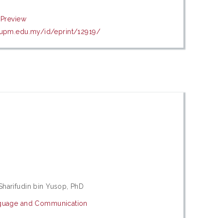
|
Preview
s.upm.edu.my/id/eprint/12919/
harifudin bin Yusop, PhD
nguage and Communication