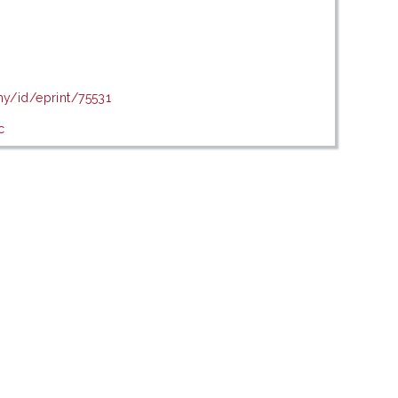
my/id/eprint/75531
c