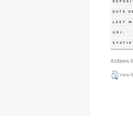
DEPOSI
DATE D
LAST M
URI:
STATIS
Actions (
View I