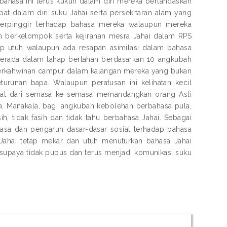
ahasa ini terus kukuh dalam diri mereka berlandaskan
apat dalam diri suku Jahai serta persekitaran alam yang
 terpinggir terhadap bahasa mereka walaupun mereka
 berkelompok serta kejiranan mesra Jahai dalam RPS
ap utuh walaupun ada resapan asimilasi dalam bahasa
 berada dalam tahap bertahan berdasarkan 10 angkubah
perkahwinan campur dalam kalangan mereka yang bukan
turunan bapa. Walaupun peratusan ini kelihatan kecil
ngkat dari semasa ke semasa memandangkan orang Asli
 Manakala, bagi angkubah kebolehan berbahasa pula,
, tidak fasih dan tidak tahu berbahasa Jahai. Sebagai
hasa dan pengaruh dasar-dasar sosial terhadap bahasa
u Jahai tetap mekar dan utuh menuturkan bahasa Jahai
 supaya tidak pupus dan terus menjadi komunikasi suku