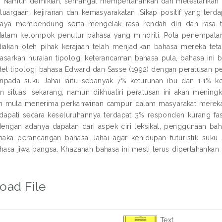
i. Namun demikian, semangat mempertahankan dan melestarikan b
eluargaan, kejiranan dan kemasyarakatan. Sikap positif yang terd
erjaya membendung serta mengelak rasa rendah diri dan rasa
dalam kelompok penutur bahasa yang minoriti. Pola penempatan
iakan oleh pihak kerajaan telah menjadikan bahasa mereka tet
dasarkan huraian tipologi keterancaman bahasa pula, bahasa ini
l tipologi bahasa Edward dan Sasse (1992) dengan peratusan 
ripada suku Jahai iaitu sebanyak 7% keturunan ibu dan 1.1% ke
n situasi sekarang, namun dikhuatiri peratusan ini akan meni
ah mula menerima perkahwinan campur dalam masyarakat mereka.
dapati secara keseluruhannya terdapat 3% responden kurang fasih
engan adanya dapatan dari aspek ciri leksikal, penggunaan ba
 maka perancangan bahasa Jahai agar kehidupan futuristik suk
hasa jiwa bangsa. Khazanah bahasa ini mesti terus dipertahankan
oad File
Text