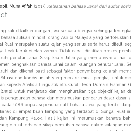
pli, Muna Afifah
(2017)
Kelestarian bahasa Jahai dari sudut sosiol
ct
ing kali dikaitkan dengan jiwa sesuatu bangsa sehingga terungk
n bahasa sukuan minoriti orang Asli di Malaysia yang berfokusk
ai Rual merupakan suatu kajian yang serius serta harus diteliti
ya tidak lapuk ditelan zaman. Tidak dapat dinafikan proses pem
hi penutur Jahai. Sikap kaum Jahai yang mempunyai pilihan da
emen penghakisan bahasa Jahai dalam kalangan penutur Jahai. Selai
hi dan dikenal pasti sebagai faktor penymbang ke arah memper
. Situasi dan kondisi inilah yang menarik minat pengkaji untuk 
an kepada Analisis Linguistik Struktural, Teori Domain Fishman
(1992) untuk menjawab dan menghuraikan tiga objektif kajian dala
is penggunaan bahasa dan merumuskan pengaruh dasar-dasar sos
ipada 1086 populasi penutur natif bahasa Jahai yang terdiri dari
-kanak di empat buah kampung yang terdapat di Sungai Rual 
dan Kampung Kalok. Hasil kajian ini merumuskan bahawa baha
 yang dibuat terhadap sikap pemilihan bahasa dalam kalangan mas