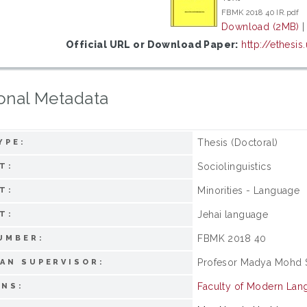
FBMK 2018 40 IR.pdf
Download (2MB)
Official URL or Download Paper:
http://ethesi
onal Metadata
Thesis (Doctoral)
YPE:
Sociolinguistics
T:
Minorities - Language
T:
Jehai language
T:
FBMK 2018 40
UMBER:
Profesor Madya Mohd S
AN SUPERVISOR:
Faculty of Modern La
ONS: