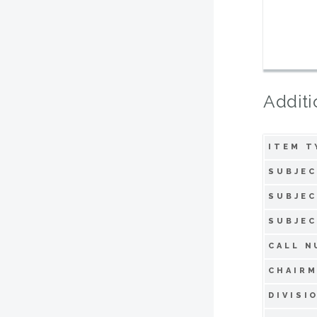
Additi
ITEM T
SUBJEC
SUBJEC
SUBJEC
CALL N
CHAIRM
DIVISI