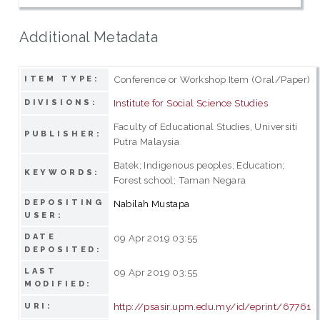
Additional Metadata
Conference or Workshop Item (Oral/Paper)
ITEM TYPE:
Institute for Social Science Studies
DIVISIONS:
Faculty of Educational Studies, Universiti
PUBLISHER:
Putra Malaysia
Batek; Indigenous peoples; Education;
KEYWORDS:
Forest school; Taman Negara
DEPOSITING
Nabilah Mustapa
USER:
DATE
09 Apr 2019 03:55
DEPOSITED:
LAST
09 Apr 2019 03:55
MODIFIED:
http://psasir.upm.edu.my/id/eprint/67761
URI: