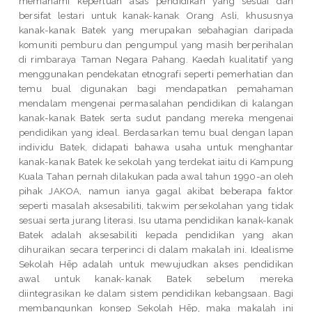
memahami keperluan asas pendidikan yang sesuai dan
bersifat lestari untuk kanak-kanak Orang Asli, khususnya
kanak-kanak Batek yang merupakan sebahagian daripada
komuniti pemburu dan pengumpul yang masih berperihalan
di rimbaraya Taman Negara Pahang. Kaedah kualitatif yang
menggunakan pendekatan etnografi seperti pemerhatian dan
temu bual digunakan bagi mendapatkan pemahaman
mendalam mengenai permasalahan pendidikan di kalangan
kanak-kanak Batek serta sudut pandang mereka mengenai
pendidikan yang ideal. Berdasarkan temu bual dengan lapan
individu Batek, didapati bahawa usaha untuk menghantar
kanak-kanak Batek ke sekolah yang terdekat iaitu di Kampung
Kuala Tahan pernah dilakukan pada awal tahun 1990-an oleh
pihak JAKOA, namun ianya gagal akibat beberapa faktor
seperti masalah aksesabiliti, takwim persekolahan yang tidak
sesuai serta jurang literasi. Isu utama pendidikan kanak-kanak
Batek adalah aksesabiliti kepada pendidikan yang akan
dihuraikan secara terperinci di dalam makalah ini. Idealisme
Sekolah Hēp adalah untuk mewujudkan akses pendidikan
awal untuk kanak-kanak Batek sebelum mereka
diintegrasikan ke dalam sistem pendidikan kebangsaan. Bagi
membangunkan konsep Sekolah Hēp, maka makalah ini