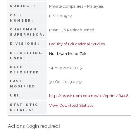
Private companies - Malaysia.
SUBJECT:
CALL
FPP 2005 14
NUMBER:
CHAIRMAN
Puan Hjh Rusinah Joned
SUPERVISOR:
Faculty of Educational Studies
DIVISIONS:
DEPOSITING
Nur Izyan Mohd Zaki
USER:
DATE
14 May 2010 07:52
DEPOSITED:
LAST
30 Oct 2023 07:51
MODIFIED:
http://psasir.upm.edu.my/id/eprint/6448
URI:
STATISTIC
View Download Statistic
DETAILS:
Actions (login required)