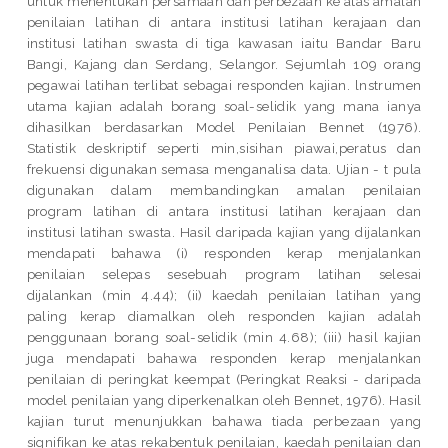
untuk menentukan persamaan dan perbezaan ke atas amalan
penilaian latihan di antara institusi latihan kerajaan dan
institusi latihan swasta di tiga kawasan iaitu Bandar Baru
Bangi, Kajang dan Serdang, Selangor. Sejumlah 109 orang
pegawai latihan terlibat sebagai responden kajian. lnstrumen
utama kajian adalah borang soal-selidik yang mana ianya
dihasilkan berdasarkan Model Penilaian Bennet (1976).
Statistik deskriptif seperti min,sisihan piawai,peratus dan
frekuensi digunakan semasa menganalisa data. Ujian - t pula
digunakan dalam membandingkan amalan penilaian
program latihan di antara institusi latihan kerajaan dan
institusi latihan swasta. Hasil daripada kajian yang dijalankan
mendapati bahawa (i) responden kerap menjalankan
penilaian selepas sesebuah program latihan selesai
dijalankan (min 4.44); (ii) kaedah penilaian latihan yang
paling kerap diamalkan oleh responden kajian adalah
penggunaan borang soal-selidik (min 4.68); (iii) hasil kajian
juga mendapati bahawa responden kerap menjalankan
penilaian di peringkat keempat (Peringkat Reaksi - daripada
model penilaian yang diperkenalkan oleh Bennet, 1976). Hasil
kajian turut menunjukkan bahawa tiada perbezaan yang
signifikan ke atas rekabentuk penilaian, kaedah penilaian dan