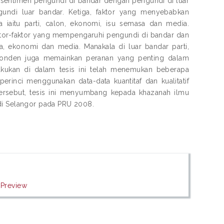
sentimen pengundi di bandar dengan pengundi di luar
undi luar bandar. Ketiga, faktor yang menyebabkan
iaitu parti, calon, ekonomi, isu semasa dan media.
ktor-faktor yang mempengaruhi pengundi di bandar dan
sa, ekonomi dan media. Manakala di luar bandar parti,
esponden juga memainkan peranan yang penting dalam
akukan di dalam tesis ini telah menemukan beberapa
erinci menggunakan data-data kuantitaf dan kualitatif
ersebut, tesis ini menyumbang kepada khazanah ilmu
 di Selangor pada PRU 2008.
|
Preview