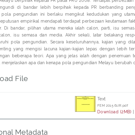
elayu berpihak kepada PR pada PRU 2008. Terdapat perbezaan 
engundi di bandar lebih berpihak kepada PR berbanding peng
 pola pengundian ini berlaku mengikut kedudukan yang utama 
eputusan empirikal mendapati terdapat perbezaan keutamaan fa
r. Di bandar, pilihan utama mereka ialah calon, parti, isu sema
calon, isu semasa dan media. Akhir sekali, latar belakang r
uhi pola pengundian. Secara keseluruhannya, kajian yang dil
nting yang mengisi lacuna kajian-kajian lepas dengan lebih terp
ungan beberapa teori. Apa yang jelas ialah dengan penemuan t
aitu menjelaskan apa dan kenapa pola pengundian Melayu berubah
oad File
Text
FEM 2015 61IR.pdf
Download (2MB)
onal Metadata