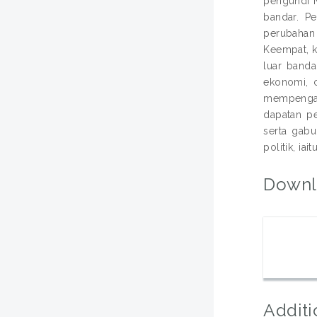
pengundi M
bandar. P
perubahan
Keempat, k
luar banda
ekonomi, 
mempengar
dapatan pe
serta gab
politik, i
Downl
Additi