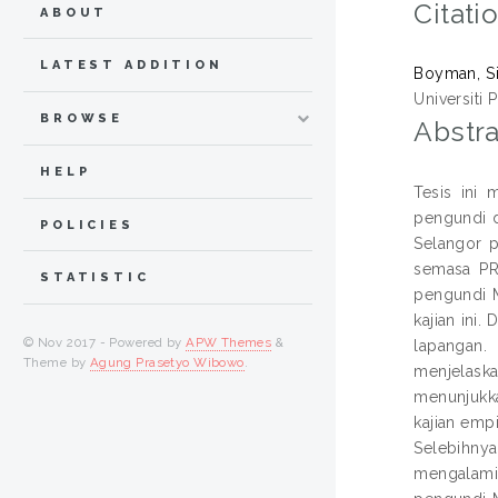
Citati
ABOUT
LATEST ADDITION
Boyman, Si
Universiti 
BROWSE
Abstra
HELP
Tesis ini
pengundi d
POLICIES
Selangor p
semasa PRU
STATISTIC
pengundi M
kajian ini.
© Nov 2017 - Powered by
APW Themes
&
lapangan. 
Theme by
Agung Prasetyo Wibowo
.
menjelaska
menunjukk
kajian emp
Selebihny
mengalami