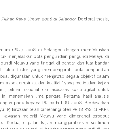
Pilihan Raya Umum 2008 di Selangor.
Doctoral thesis,
a Umum (PRU) 2008 di Selangor dengan memfokuskan
untuk menjelaskan pola pengundian pengundi Melayu di
ngundi Melayu yang tinggal di bandar dan luar bandar
sti faktor-faktor yang mempengaruhi pola pengundian
bual digunakan untuk menjawab segala objektif dalam
mi aspek empirikal dan kualitatif yang melibatkan kajian
arti, pilihan rasional dan asasasas sosiologikal untuk
ini menemukan lima perkara. Pertama, hasil analisis
okongan padu kepada PR pada PRU 2008. Berdasarkan
yu, 19 kawasan telah dimenangi oleh PR (8 PAS, 11 PKR).
 kawasan majoriti Melayu yang dimenangi tersebut
04. Kedua, dapatan kajian menggambarkan sentimen