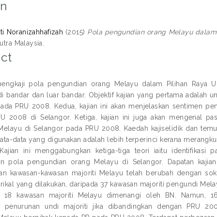
on
ti Noranizahhafizah
(2015)
Pola pengundian orang Melayu dalam 
Putra Malaysia.
ct
 mengkaji pola pengundian orang Melayu dalam Pilihan Ray
i bandar dan luar bandar. Objektif kajian yang pertama adalah 
ada PRU 2008. Kedua, kajian ini akan menjelaskan sentimen pe
 2008 di Selangor. Ketiga, kajian ini juga akan mengenal pa
elayu di Selangor pada PRU 2008. Kaedah kajiselidik dan temu
 Data-data yang digunakan adalah lebih terperinci kerana merangku
Kajian ini menggabungkan ketiga-tiga teori iaitu identifikasi p
n pola pengundian orang Melayu di Selangor. Dapatan kajian 
an kawasan-kawasan majoriti Melayu telah berubah dengan s
irikal yang dilakukan, daripada 37 kawasan majoriti pengundi Mela
a 18 kawasan majoriti Melayu dimenangi oleh BN. Namun, 16
 penurunan undi majoriti jika dibandingkan dengan PRU 20