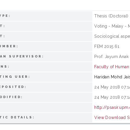
Thesis (Doctoral)
YPE:
Voting - Malay - 
T:
Sociological aspe
T:
FEM 2015 61
UMBER:
Prof. Jayum Anak
AN SUPERVISOR:
Faculty of Human
ONS:
Haridan Mohd Jai
TING USER:
24 May 2018 07:1
EPOSITED:
24 May 2018 07:1
ODIFIED:
http://psasir.upm
View Download Sta
TIC DETAILS: