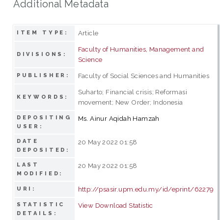
Additional Metadata
Article
ITEM TYPE:
Faculty of Humanities, Management and
DIVISIONS:
Science
Faculty of Social Sciences and Humanities
PUBLISHER:
Suharto; Financial crisis; Reformasi
KEYWORDS:
movement; New Order; Indonesia
DEPOSITING
Ms. Ainur Aqidah Hamzah
USER:
DATE
20 May 2022 01:58
DEPOSITED:
LAST
20 May 2022 01:58
MODIFIED:
http://psasir.upm.edu.my/id/eprint/62279
URI:
STATISTIC
View Download Statistic
DETAILS: