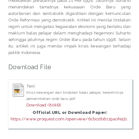
meletakkan jawatannya pada 21 Mei 1998. Jatuhnya Suharto
menandakan tamatnya kekuasaan Orde Baru yang
autoritarian dan sentralistik digantikan dengan kemunculan
Orde Reformasi yang demokratik. Artikel ini menilai tindakan
regim untuk mengatasi kegawatan ekonomi yang berlaku dan
maklum balas pelajar dalam menghadapi hegemoni Suharto
sehingga jatuhnya regim Order Baru pada tahun 1998. Selain
itu, artikel ini juga menilai impak krisis kewangan terhadap
politik Indonesia.
Download File
Text
Krisis kewangan dan tindakan balas pelajar, berakhirnya
pemerintahan orde baru.pdf
Download (80kB)
Official URL or Download Paper:
https://www.proquest.com/openview/6cbcdb8119a0fe5b...