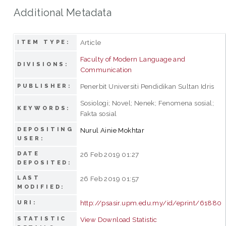
Additional Metadata
Article
ITEM TYPE:
Faculty of Modern Language and
DIVISIONS:
Communication
Penerbit Universiti Pendidikan Sultan Idris
PUBLISHER:
Sosiologi; Novel; Nenek; Fenomena sosial;
KEYWORDS:
Fakta sosial
DEPOSITING
Nurul Ainie Mokhtar
USER:
DATE
26 Feb 2019 01:27
DEPOSITED:
LAST
26 Feb 2019 01:57
MODIFIED:
http://psasir.upm.edu.my/id/eprint/61880
URI:
STATISTIC
View Download Statistic