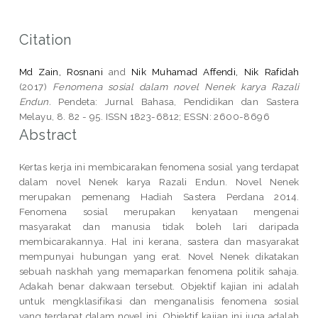
Citation
Md Zain, Rosnani
and
Nik Muhamad Affendi, Nik Rafidah
(2017)
Fenomena sosial dalam novel Nenek karya Razali
Endun.
Pendeta: Jurnal Bahasa, Pendidikan dan Sastera
Melayu, 8. 82 - 95. ISSN 1823-6812; ESSN: 2600-8696
Abstract
Kertas kerja ini membicarakan fenomena sosial yang terdapat
dalam novel Nenek karya Razali Endun. Novel Nenek
merupakan pemenang Hadiah Sastera Perdana 2014.
Fenomena sosial merupakan kenyataan mengenai
masyarakat dan manusia tidak boleh lari daripada
membicarakannya. Hal ini kerana, sastera dan masyarakat
mempunyai hubungan yang erat. Novel Nenek dikatakan
sebuah naskhah yang memaparkan fenomena politik sahaja.
Adakah benar dakwaan tersebut. Objektif kajian ini adalah
untuk mengklasifikasi dan menganalisis fenomena sosial
yang terdapat dalam novel ini. Objektif kajian ini juga adalah