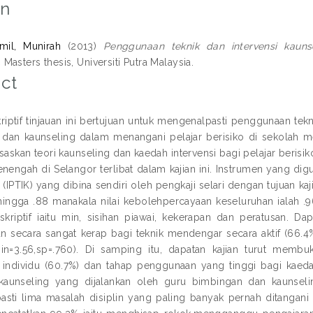
on
il, Munirah
(2013)
Penggunaan teknik dan intervensi kauns
.
Masters thesis, Universiti Putra Malaysia.
ct
kriptif tinjauan ini bertujuan untuk mengenalpasti penggunaan te
 dan kaunseling dalam menangani pelajar berisiko di sekolah 
asaskan teori kaunseling dan kaedah intervensi bagi pelajar beris
nengah di Selangor terlibat dalam kajian ini. Instrumen yang dig
(IPTIK) yang dibina sendiri oleh pengkaji selari dengan tujuan ka
 hingga .88 manakala nilai kebolehpercayaan keseluruhan ialah .
deskriptif iaitu min, sisihan piawai, kekerapan dan peratusan. D
 secara sangat kerap bagi teknik mendengar secara aktif (66.
min=3.56,sp=.760). Di samping itu, dapatan kajian turut mem
individu (60.7%) dan tahap penggunaan yang tinggi bagi kaedah 
 kaunseling yang dijalankan oleh guru bimbingan dan kaunselin
sti lima masalah disiplin yang paling banyak pernah ditangan