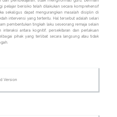
 dan pembelajaran, tidak menghormati guru, bermain
i pelajar berisiko telah dilakukan secara komprehensif
 sekaligus dapat mengurangkan masalah disiplin di
ah intervensi yang tertentu. Hal tersebut adalah selari
lam pembentukan tingkah laku seseorang remaja selain
nteraksi antara kognitif, persekitaran dan perlakuan
elbagai pihak yang terlibat secara langsung atau tidak
ngah.
d Version