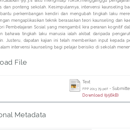
ncatatkan 99.3% iaitu menghisap rokok,mengganggu pengajaran
s dan ponteng sekolah. Kesimpulannya, intervensi kaunseling bag
antu perkembangan kendiri dan mengubah tingkah laku mereka
ngan mengaplikasikan teknik berasaskan teori kaunseling dan kaed
ri Pembelajaran Sosial yang mengambil kira peranan kognitif da
n bahawa tingkah laku manusia ialah akibat daripada pengaruh i
in. Justeru, dapatan kajian ini telah memberikan input kepada p
alam intervensi kaunseling bagi pelajar berisiko di sekolah mene
oad File
Text
- Submitte
FPP 2013 79.pdf
Download (956kB)
onal Metadata