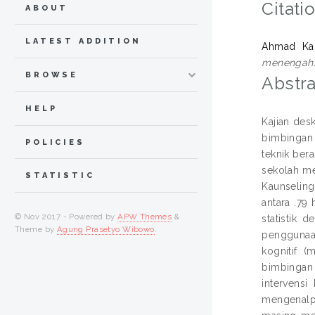
Citati
ABOUT
LATEST ADDITION
Ahmad Kam
menengah
BROWSE
Abstra
HELP
Kajian des
bimbingan
POLICIES
teknik ber
sekolah me
STATISTIC
Kaunseling 
antara .79
© Nov 2017 - Powered by
APW Themes
&
statistik 
Theme by
Agung Prasetyo Wibowo
.
penggunaan
kognitif (
bimbingan 
intervensi
mengenalpa