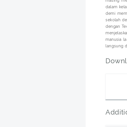
masing me
dalam kela
demi memb
sekolah de
dengan Teo
menjelaska
manusia la
langsung d
Downl
Additi