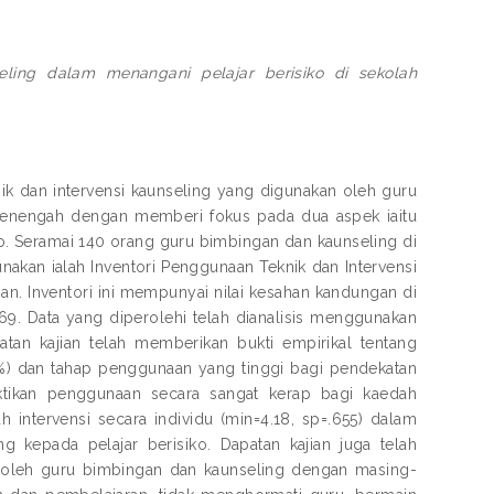
eling dalam menangani pelajar berisiko di sekolah
knik dan intervensi kaunseling yang digunakan oleh guru
menengah dengan memberi fokus pada dua aspek iaitu
iko. Seramai 140 orang guru bimbingan dan kaunseling di
unakan ialah Inventori Penggunaan Teknik dan Intervensi
jian. Inventori ini mempunyai nilai kesahan kandungan di
969. Data yang diperolehi telah dianalisis menggunakan
apatan kajian telah memberikan bukti empirikal tentang
4%) dan tahap penggunaan yang tinggi bagi pendekatan
buktikan penggunaan secara sangat kerap bagi kaedah
intervensi secara individu (min=4.18, sp=.655) dalam
g kepada pelajar berisiko. Dapatan kajian juga telah
i oleh guru bimbingan dan kaunseling dengan masing-