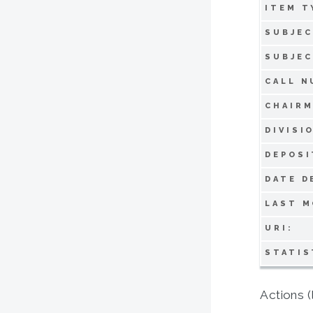
ITEM T
SUBJEC
SUBJEC
CALL N
CHAIRM
DIVISI
DEPOSI
DATE D
LAST M
URI:
STATIS
Actions (