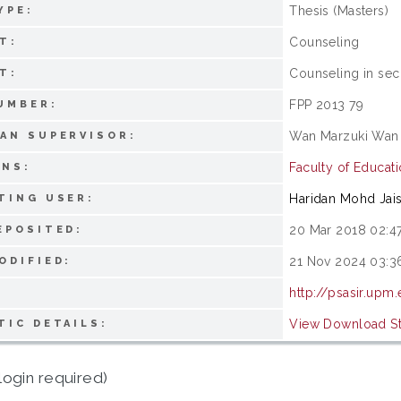
Thesis (Masters)
YPE:
Counseling
T:
Counseling in se
T:
FPP 2013 79
UMBER:
Wan Marzuki Wan J
AN SUPERVISOR:
Faculty of Educati
ONS:
Haridan Mohd Jai
TING USER:
20 Mar 2018 02:4
EPOSITED:
21 Nov 2024 03:3
ODIFIED:
http://psasir.upm
View Download Sta
TIC DETAILS:
login required)