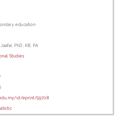
condary education
aafar, PhD, KB, PA
onal Studies
s
7
6
.edu.my/id/eprint/59708
tistic