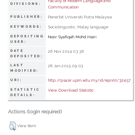
Faculty of Modern Language and
DIVISIONS:
Communication
Penerbit Universiti Putra Malaysia
PUBLISHER:
Sociolinguistic; Malay language
KEYWORDS:
DEPOSITING
Noor Syafiqah Mohd Hairi
USER:
DATE
26 Nov 2014 03:36
DEPOSITED:
LAST
28 Jan 2015 09:03
MODIFIED:
http://psasir.upm.edu.my/id/eprint/32457
URI:
STATISTIC
View Download Statistic
DETAILS:
Actions (login required)
View Item