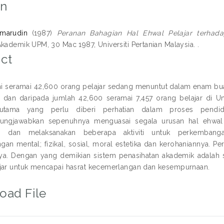
on
amarudin
(1987)
Peranan Bahagian Hal Ehwal Pelajar terhada
kademik UPM, 30 Mac 1987, Universiti Pertanian Malaysia. .
ct
ini seramai 42,600 orang pelajar sedang menuntut dalam enam buah u
 dan daripada jumlah 42,600 seramai 7,457 orang belajar di Univ
tama yang perlu diberi perhatian dalam proses pendidi
ungjawabkan sepenuhnya menguasai segala urusan hal ehwal pe
 dan melaksanakan beberapa aktiviti untuk perkembangan
an mental; fizikal, sosial, moral estetika dan kerohaniannya.
a. Dengan yang demikian sistem penasihatan akademik adalah s
jar untuk mencapai hasrat kecemerlangan dan kesempurnaan.
oad File