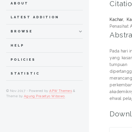
Citati
ABOUT
LATEST ADDITION
Kachar, K
Penasihat A
BROWSE
Abstra
HELP
Pada hari 
yang kasar
POLICIES
tumpuan u
dipertangg
STATISTIC
merancang
perkembang
© Nov 2017 - Powered by
APW Themes
&
akademikny
Theme by
Agung Prasetyo Wibowo
.
ehwal pela
Downl