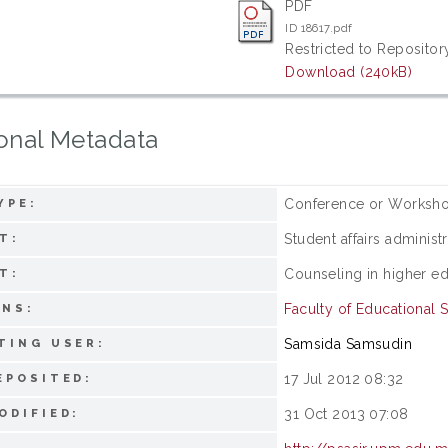
PDF
ID 18617.pdf
Restricted to Repository
Download (240kB)
onal Metadata
Conference or Worksho
YPE:
Student affairs administ
T:
Counseling in higher e
T:
Faculty of Educational 
ONS:
Samsida Samsudin
TING USER:
17 Jul 2012 08:32
EPOSITED:
31 Oct 2013 07:08
ODIFIED: