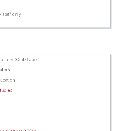
 staff only
p Item (Oral/Paper)
rators
ducation
Studies