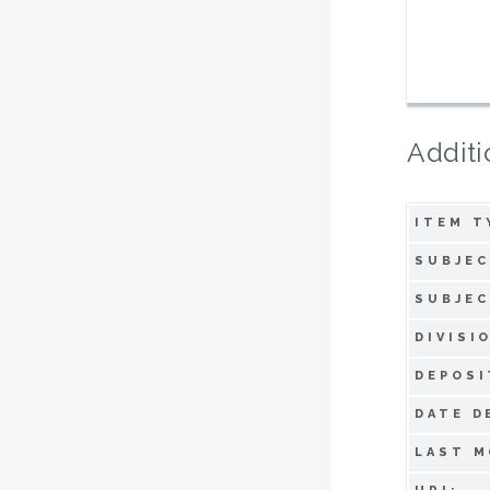
Additi
ITEM T
SUBJEC
SUBJEC
DIVISI
DEPOSI
DATE D
LAST M