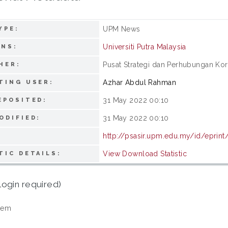
UPM News
YPE:
Universiti Putra Malaysia
ONS:
Pusat Strategi dan Perhubungan Korp
HER:
Azhar Abdul Rahman
TING USER:
31 May 2022 00:10
EPOSITED:
31 May 2022 00:10
ODIFIED:
http://psasir.upm.edu.my/id/eprint
View Download Statistic
TIC DETAILS:
login required)
tem