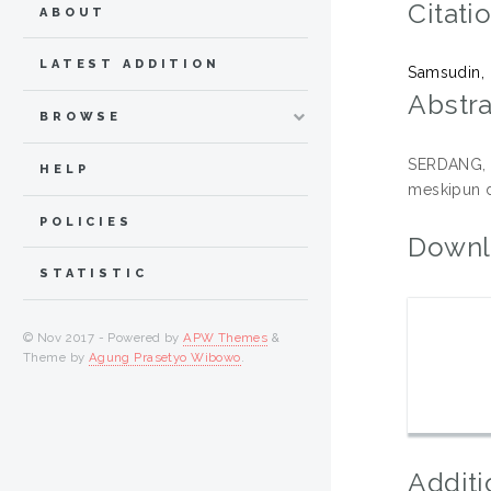
Citati
ABOUT
LATEST ADDITION
Samsudin, 
Abstra
BROWSE
SERDANG, 8
HELP
meskipun d
POLICIES
Downl
STATISTIC
© Nov 2017 - Powered by
APW Themes
&
Theme by
Agung Prasetyo Wibowo
.
Additi