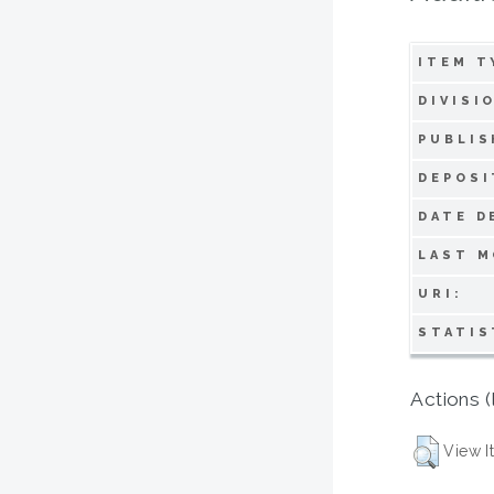
ITEM T
DIVISI
PUBLIS
DEPOSI
DATE D
LAST M
URI:
STATIS
Actions (
View I