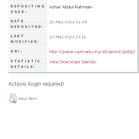
DEPOSITING
Azhar Abdul Rahman
USER:
DATE
30 May 2022 01:06
DEPOSITED:
LAST
30 May 2022 01:13
MODIFIED:
http://psasir.upm.edu.my/id/eprint/91897
URI:
STATISTIC
View Download Statistic
DETAILS:
Actions (login required)
View Item