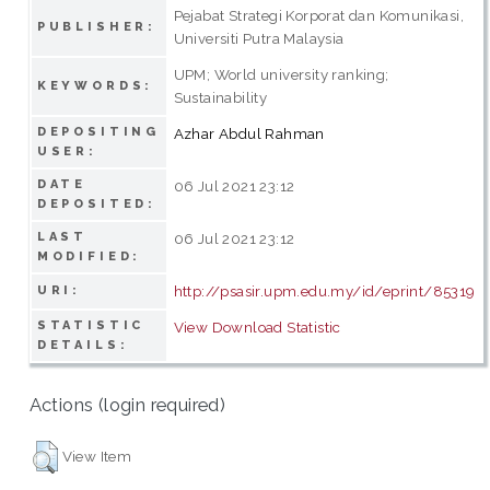
Pejabat Strategi Korporat dan Komunikasi,
PUBLISHER:
Universiti Putra Malaysia
UPM; World university ranking;
KEYWORDS:
Sustainability
DEPOSITING
Azhar Abdul Rahman
USER:
DATE
06 Jul 2021 23:12
DEPOSITED:
LAST
06 Jul 2021 23:12
MODIFIED:
http://psasir.upm.edu.my/id/eprint/85319
URI:
STATISTIC
View Download Statistic
DETAILS:
Actions (login required)
View Item