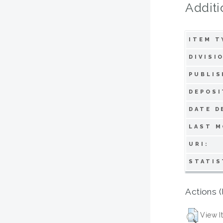
Additi
ITEM T
DIVISI
PUBLIS
DEPOSI
DATE D
LAST M
URI:
STATIS
Actions (
View I