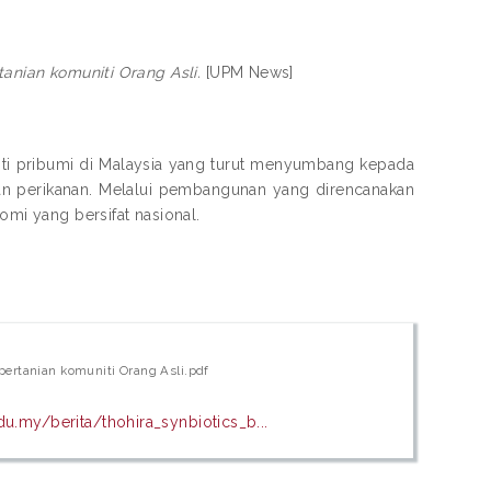
anian komuniti Orang Asli.
[UPM News]
ti pribumi di Malaysia yang turut menyumbang kepada
an perikanan. Melalui pembangunan yang direncanakan
omi yang bersifat nasional.
pertanian komuniti Orang Asli.pdf
u.my/berita/thohira_synbiotics_b...