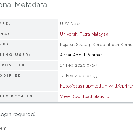
onal Metadata
UPM News
YPE:
Universiti Putra Malaysia
ONS:
Pejabat Strategi Korporat dan Komuni
HER:
Azhar Abdul Rahman
TING USER:
14 Feb 2020 04:53
EPOSITED:
14 Feb 2020 04:53
ODIFIED:
http://psasir.upm.edu.my/id/eprin
View Download Statistic
TIC DETAILS:
login required)
tem