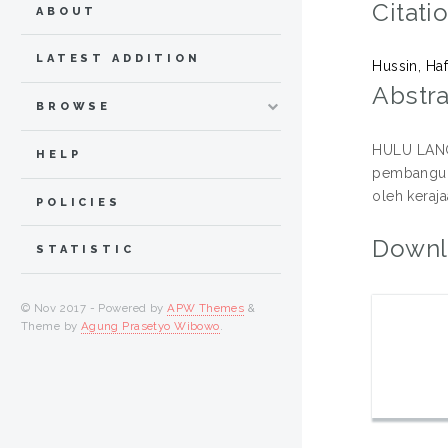
Citati
ABOUT
LATEST ADDITION
Hussin, Haf
Abstra
BROWSE
HULU LANGA
HELP
pembanguna
oleh keraja
POLICIES
Downl
STATISTIC
© Nov 2017 - Powered by
APW Themes
&
Theme by
Agung Prasetyo Wibowo
.