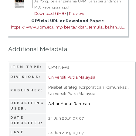
Jia Yong, pelajar pertama UPM juarai pertandingan
MLC kebangsaan.pdf
Download (1MB)
|
Preview
Official URL or Download Paper:
https://www.upm.edu.my/berita/kitar_semula_bahan_u...
Additional Metadata
UPM News
ITEM TYPE:
Universiti Putra Malaysia
DIVISIONS:
Pejabat Strategi Korporat dan Komunikasi,
PUBLISHER:
Universiti Putra Malaysia
DEPOSITING
Azhar Abdul Rahman
USER:
DATE
24 Jun 2019 03:07
DEPOSITED:
LAST
24 Jun 2019 03:07