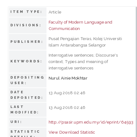
Article
ITEM TYPE:
Faculty of Modern Language and
DIVISIONS:
Communication
Pusat Pengajian Teras, Kolej Universiti
PUBLISHER:
Islam Antarabangsa Selangor
Interrogative sentences; Discourse's
context; Types and meaning of
KEYWORDS:
interrogative sentences
DEPOSITING
Nurul Ainie Mokhtar
USER:
DATE
13 Aug 2018 02:46
DEPOSITED:
LAST
13 Aug 2018 02:46
MODIFIED:
http://psasir.upm.edu.my/id/eprint/64593
URI:
STATISTIC
View Download Statistic