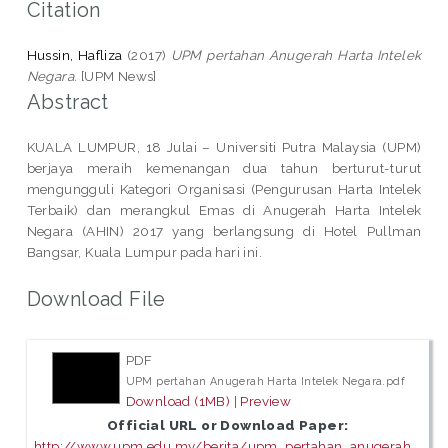
Citation
Hussin, Hafliza
(2017)
UPM pertahan Anugerah Harta Intelek
Negara.
[UPM News]
Abstract
KUALA LUMPUR, 18 Julai – Universiti Putra Malaysia (UPM)
berjaya meraih kemenangan dua tahun berturut-turut
mengungguli Kategori Organisasi (Pengurusan Harta Intelek
Terbaik) dan merangkul Emas di Anugerah Harta Intelek
Negara (AHIN) 2017 yang berlangsung di Hotel Pullman
Bangsar, Kuala Lumpur pada hari ini.
Download File
PDF
UPM pertahan Anugerah Harta Intelek Negara.pdf
Download (1MB)
|
Preview
Official URL or Download Paper:
http://www.upm.edu.my/berita/upm_pertahan_anugerah...