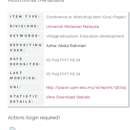
Conference or Workshop Item (Oral/Paper)
ITEM TYPE:
Universiti Pertanian Malaysia
DIVISIONS:
Village education; Education development
KEYWORDS:
DEPOSITING
Azhar Abdul Rahman
USER:
DATE
25 Aug 2017 09:54
DEPOSITED:
LAST
25 Aug 2017 09:54
MODIFIED:
http://psasir.upm.edu.my/id/eprint/56745
URI:
STATISTIC
View Download Statistic
DETAILS:
Actions (login required)