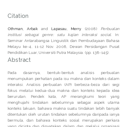
Citation
Othman, Arbak
and
Lapasau, Merry
(2008)
Perbualan
institusi sebagai genre: satu kajian interaksi social.
In:
Seminar Antarabangsa Linguistik dan Pembudayaan Bahasa
Melayu ke-4, 11-12 Nov. 2008, Dewan Persidangan Pusat
Pendidikan Luar, Universiti Putra Malaysia. (pp. 138-145).
Abstract
Pada dasarnya, bentuk-bentuk analisis perbualan
menumpukan perhatian pada isu makna dan konteks dalam
interaksi. Analisis perbualan (AP) berbeza-beza dari segi
fokus melalui kedua-dua makna dan konteks kepada idea
berurutan. Pendek kata, AP merangkumi teori yang
menghujahi tindakan sebelumnya sebagai aspek utama
konteks lakuan, bahawa makna suatu tindakan lebih banyak
ditentukan oleh urutan tindakan sebelumnya daripada ianya
bermula, dan bahawa konteks sosial merupakan perkara
yang dicipta dan dinyatakan dalam dan melalui organisasi