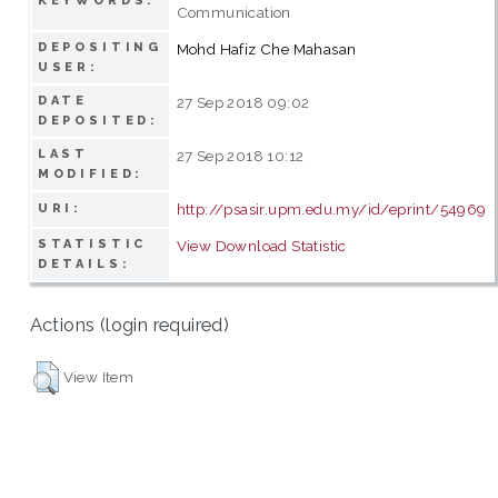
KEYWORDS:
Communication
DEPOSITING
Mohd Hafiz Che Mahasan
USER:
DATE
27 Sep 2018 09:02
DEPOSITED:
LAST
27 Sep 2018 10:12
MODIFIED:
http://psasir.upm.edu.my/id/eprint/54969
URI:
STATISTIC
View Download Statistic
DETAILS:
Actions (login required)
View Item