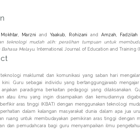
on
okhtar, Marzni
and
Yaakub, Rohizani
and
Amzah, Fadzilah
n teknologi mudah alih: peralihan tumpuan untuk membuday
n Bahasa Melayu.
International Journal of Education and Training (I
ct
 teknologi maklumat dan komunikasi yang saban hari mengala
n kini. Guru sebagai individu yang bertanggungjawab mengaja
 anjakan paradigma berkaitan pedagogi yang dilaksanakan. G
an atau ilmu yang ingin disampaikan dan kemudiannya digabu
berfikir aras tinggi (KBAT) dengan menggunakan teknologi muda
perhatian dalam kalangan masyarakat dunia dalam apa jua ur
an ruang untuk membudayakan pemikiran aras tinggi dengan me
an dan pemudahcara bagi guru menyampaikan ilmu pengetahuan
.