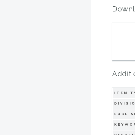
Downl
Additi
ITEM T
DIVISI
PUBLIS
KEYWO