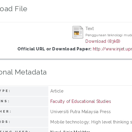
oad File
Text
Penggunaan teknologi muda
Download (83kB)
Official URL or Download Paper:
http://www.injet.u
onal Metadata
Article
YPE:
Faculty of Educational Studies
ONS:
Universiti Putra Malaysia Press
HER:
Mobile technology; High level thinking s
RDS: