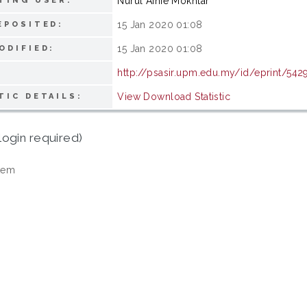
Nurul Ainie Mokhtar
TING USER:
15 Jan 2020 01:08
EPOSITED:
15 Jan 2020 01:08
ODIFIED:
http://psasir.upm.edu.my/id/eprint/542
View Download Statistic
TIC DETAILS:
login required)
tem