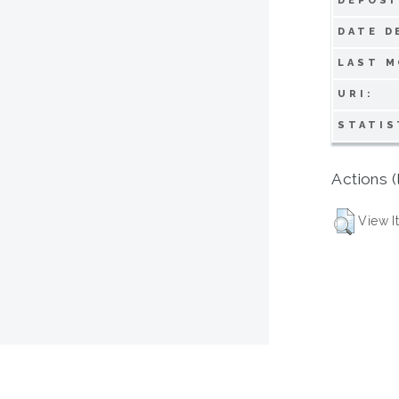
DEPOSI
DATE D
LAST M
URI:
STATIS
Actions (
View I