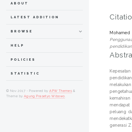
ABOUT
Citati
LATEST ADDITION
BROWSE
Mohamed M
Penggunaa
HELP
pendidika
Abstra
POLICIES
Kepesatan
STATISTIC
pendidika
melakukan
© Nov 2017 - Powered by
APW Themes
&
pengetahu
Theme by
Agung Prasetyo Wibowo
.
kemahiran 
mendapat 
peluang d
mendekatk
generasi Z