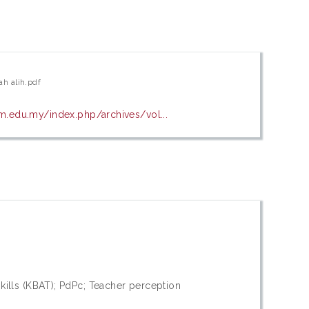
h alih.pdf
pm.edu.my/index.php/archives/vol...
kills (KBAT); PdPc; Teacher perception