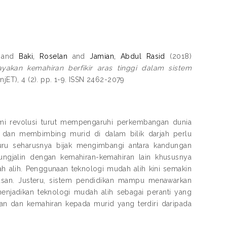
and
Baki, Roselan
and
Jamian, Abdul Rasid
(2018)
akan kemahiran berfikir aras tinggi dalam sistem
njET), 4 (2). pp. 1-9. ISSN 2462-2079
mi revolusi turut mempengaruhi perkembangan dunia
r dan membimbing murid di dalam bilik darjah perlu
uru seharusnya bijak mengimbangi antara kandungan
ngjalin dengan kemahiran-kemahiran lain khususnya
h alih. Penggunaan teknologi mudah alih kini semakin
usan. Justeru, sistem pendidikan mampu menawarkan
njadikan teknologi mudah alih sebagai peranti yang
 dan kemahiran kepada murid yang terdiri daripada