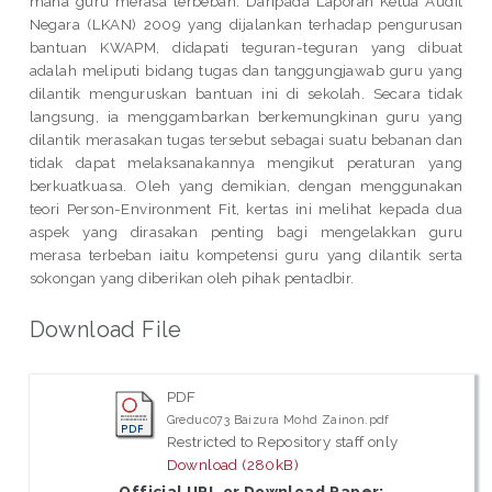
mana guru merasa terbeban. Daripada Laporan Ketua Audit
Negara (LKAN) 2009 yang dijalankan terhadap pengurusan
bantuan KWAPM, didapati teguran-teguran yang dibuat
adalah meliputi bidang tugas dan tanggungjawab guru yang
dilantik menguruskan bantuan ini di sekolah. Secara tidak
langsung, ia menggambarkan berkemungkinan guru yang
dilantik merasakan tugas tersebut sebagai suatu bebanan dan
tidak dapat melaksanakannya mengikut peraturan yang
berkuatkuasa. Oleh yang demikian, dengan menggunakan
teori Person-Environment Fit, kertas ini melihat kepada dua
aspek yang dirasakan penting bagi mengelakkan guru
merasa terbeban iaitu kompetensi guru yang dilantik serta
sokongan yang diberikan oleh pihak pentadbir.
Download File
PDF
Greduc073 Baizura Mohd Zainon.pdf
Restricted to Repository staff only
Download (280kB)
Official URL or Download Paper: