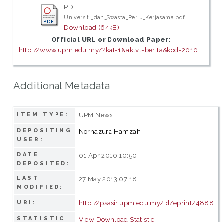
PDF
Universiti_dan_Swasta_Perlu_Kerjasama.pdf
Download (64kB)
Official URL or Download Paper:
http://www.upm.edu.my/?kat=1&aktvt=berita&kod=2010...
Additional Metadata
UPM News
ITEM TYPE:
DEPOSITING
Norhazura Hamzah
USER:
DATE
01 Apr 2010 10:50
DEPOSITED:
LAST
27 May 2013 07:18
MODIFIED:
http://psasir.upm.edu.my/id/eprint/4888
URI:
STATISTIC
View Download Statistic