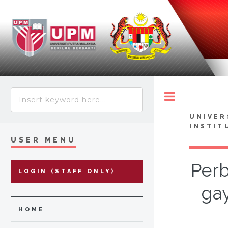
Toggle
UNIVER
INSTIT
USER MENU
Perb
LOGIN (STAFF ONLY)
ga
HOME