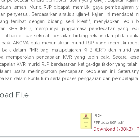
 adalah lemah. Murid RJP didapati memiliki gaya pembelajaran y
an penyesuai. Berdasarkan analisis ujian-t, kajian ini mendap
ang terlibat dengan bidang seni kreatif, menyiapkan lebih b
aran KHB (ERT), mempunyai jangkamasa pendedahan yang lebih
latihan di luar sekolah berkaitan bidang rekaan dan jahitan pa
 baik. ANOVA pula menunjukkan murid RJP yang memiliki ibubap
h baik dalam PMR bagi matapelajaran KHB (ERT) dan murid ya
nnya memperoleh pencapaian KVR yang lebih baik. Secara kese
apaian KVR murid RJP berdasarkan ketiga-tiga faktor yang telah dik
dalam usaha meningkatkan pencapaian kebolehan ini. Seterusn
ikan dalam kurikulum serta proses pengajaran dan pembelajara
oad File
PDF
FPP 2012 86R.pdf
Download (788kB)
|
P