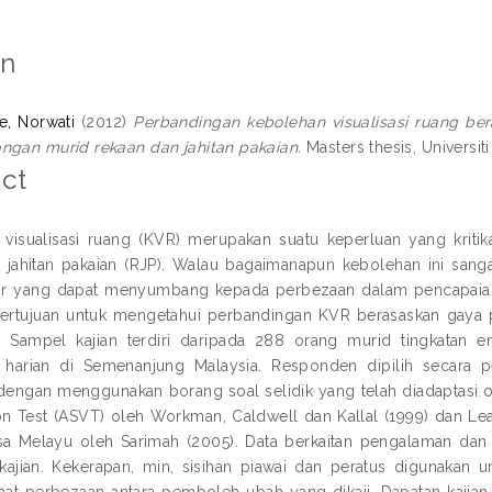
on
e, Norwati
(2012)
Perbandingan kebolehan visualisasi ruang be
ngan murid rekaan dan jahitan pakaian.
Masters thesis, Universiti
ct
visualisasi ruang (KVR) merupakan suatu keperluan yang kriti
 jahitan pakaian (RJP). Walau bagaimanapun kebolehan ini sangat
tor yang dapat menyumbang kepada perbezaan dalam pencapaian 
 bertujuan untuk mengetahui perbandingan KVR berasaskan gaya
. Sampel kajian terdiri daripada 288 orang murid tingkatan
harian di Semenanjung Malaysia. Responden dipilih secara p
dengan menggunakan borang soal selidik yang telah diadaptasi ol
on Test (ASVT) oleh Workman, Caldwell dan Kallal (1999) dan Learn
sa Melayu oleh Sarimah (2005). Data berkaitan pengalaman dan
kajian. Kekerapan, min, sisihan piawai dan peratus digunakan 
hat perbezaan antara pemboleh ubah yang dikaji. Dapatan kaji