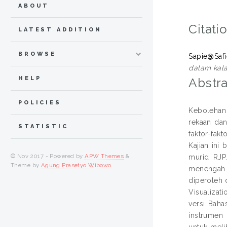
ABOUT
Citati
LATEST ADDITION
BROWSE
Sapie@Safi
dalam kala
HELP
Abstra
POLICIES
Kebolehan 
rekaan dan
STATISTIC
faktor-fak
Kajian ini
© Nov 2017 - Powered by
APW Themes
&
murid RJP
Theme by
Agung Prasetyo Wibowo
.
menengah 
diperoleh 
Visualizati
versi Baha
instrumen 
untuk meli