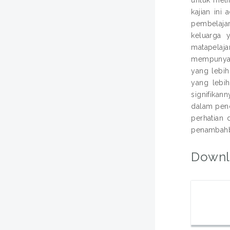
kajian ini
pembelajar
keluarga y
matapelaj
mempunyai 
yang lebih
yang lebi
signifika
dalam penc
perhatian 
penambahba
Downl