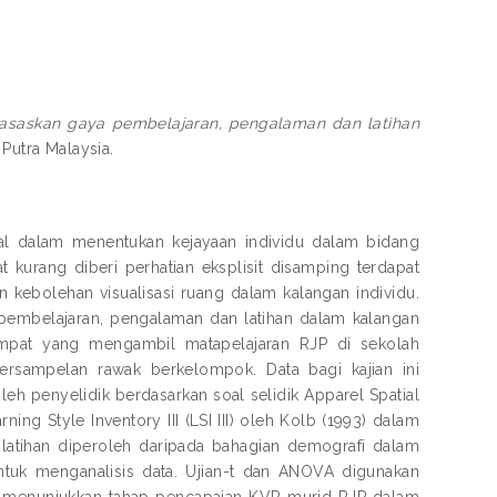
rasaskan gaya pembelajaran, pengalaman dan latihan
 Putra Malaysia.
kal dalam menentukan kejayaan individu dalam bidang
 kurang diberi perhatian eksplisit disamping terdapat
kebolehan visualisasi ruang dalam kalangan individu.
 pembelajaran, pengalaman dan latihan dalam kalangan
 empat yang mengambil matapelajaran RJP di sekolah
ersampelan rawak berkelompok. Data bagi kajian ini
eh penyelidik berdasarkan soal selidik Apparel Spatial
ing Style Inventory III (LSI III) oleh Kolb (1993) dalam
 latihan diperoleh daripada bahagian demografi dalam
untuk menganalisis data. Ujian-t dan ANOVA digunakan
an menunjukkan tahap pencapaian KVR murid RJP dalam