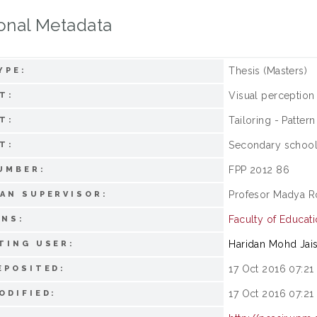
onal Metadata
Thesis (Masters)
YPE:
Visual perception
T:
Tailoring - Patter
T:
Secondary school 
T:
FPP 2012 86
UMBER:
Profesor Madya Ro
AN SUPERVISOR:
Faculty of Educati
ONS:
Haridan Mohd Jai
TING USER:
17 Oct 2016 07:21
EPOSITED:
17 Oct 2016 07:21
ODIFIED: