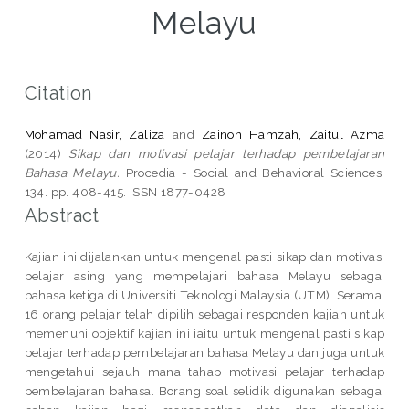
Melayu
Citation
Mohamad Nasir, Zaliza
and
Zainon Hamzah, Zaitul Azma
(2014)
Sikap dan motivasi pelajar terhadap pembelajaran
Bahasa Melayu.
Procedia - Social and Behavioral Sciences,
134. pp. 408-415. ISSN 1877-0428
Abstract
Kajian ini dijalankan untuk mengenal pasti sikap dan motivasi
pelajar asing yang mempelajari bahasa Melayu sebagai
bahasa ketiga di Universiti Teknologi Malaysia (UTM). Seramai
16 orang pelajar telah dipilih sebagai responden kajian untuk
memenuhi objektif kajian ini iaitu untuk mengenal pasti sikap
pelajar terhadap pembelajaran bahasa Melayu dan juga untuk
mengetahui sejauh mana tahap motivasi pelajar terhadap
pembelajaran bahasa. Borang soal selidik digunakan sebagai