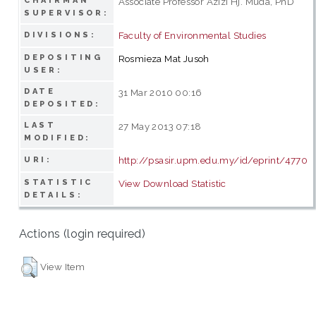
CHAIRMAN
Associate Professor Azizi Hj. Muda, PhD
SUPERVISOR:
Faculty of Environmental Studies
DIVISIONS:
DEPOSITING
Rosmieza Mat Jusoh
USER:
DATE
31 Mar 2010 00:16
DEPOSITED:
LAST
27 May 2013 07:18
MODIFIED:
http://psasir.upm.edu.my/id/eprint/4770
URI:
STATISTIC
View Download Statistic
DETAILS:
Actions (login required)
View Item