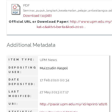
PDF
Seminar_pupuk_langkah_keselamatan_pelajar_antarabangsa.pd
Download (115kB)
Official URL or Download Paper:
http://www.upm.edu.my/
kat=1&aktvt=berita&kod=2010...
Additional Metadata
UPM News
ITEM TYPE:
DEPOSITING
Muizzudin Kaspol
USER:
DATE
17 Feb 2010 00:34
DEPOSITED:
LAST
27 May 2013 07:17
MODIFIED:
http://psasir.upm.edu.my/id/eprint/4628
URI:
STATISTIC