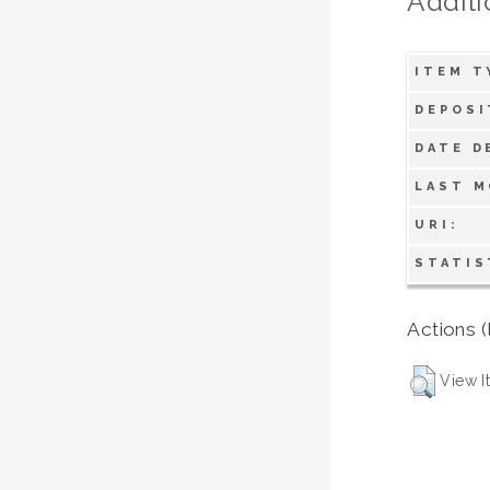
Additi
ITEM T
DEPOSI
DATE D
LAST M
URI:
STATIS
Actions (
View I