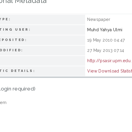
onal Metadata
Newspaper
YPE:
Muhd Yahya Ulmi
TING USER:
19 May 2010 04:47
EPOSITED:
27 May 2013 07:14
ODIFIED:
http://psasir.upm.edu
View Download Statist
TIC DETAILS:
login required)
tem