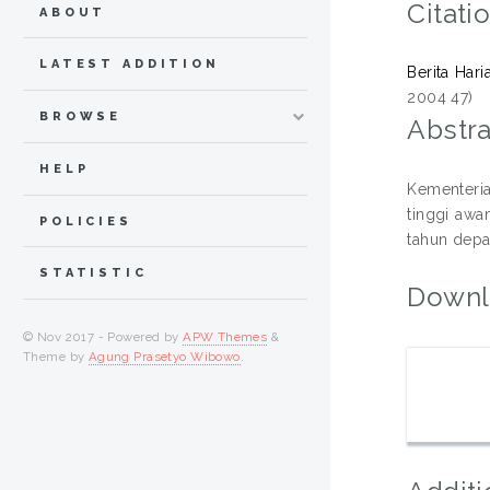
Citati
ABOUT
LATEST ADDITION
Berita Hari
2004 47)
BROWSE
Abstra
HELP
Kementeria
tinggi awa
POLICIES
tahun depa
STATISTIC
Downl
© Nov 2017 - Powered by
APW Themes
&
Theme by
Agung Prasetyo Wibowo
.