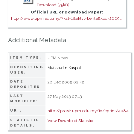
Download (75kB)
Official URL or Download Paper:
http://www.upm.edu.my/?kat=1&aktvt=berita&kod=2009...
Additional Metadata
UPM News
ITEM TYPE:
DEPOSITING
Muizzudin Kaspol
USER:
DATE
28 Dec 2009 02:42
DEPOSITED:
LAST
27 May 2013 07:13
MODIFIED:
http://psasir.upm.edu.my/id/eprint/4084
URI:
STATISTIC
View Download Statistic
DETAILS: