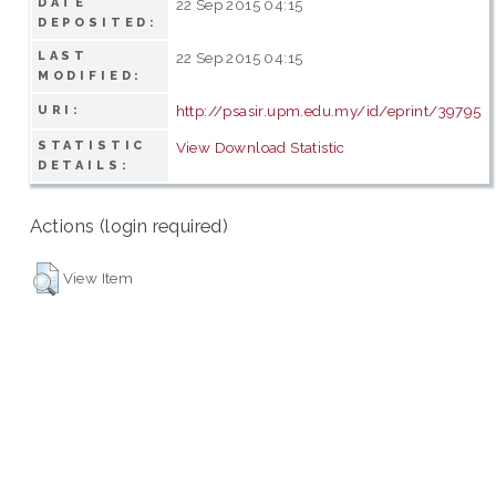
DATE
22 Sep 2015 04:15
DEPOSITED:
LAST
22 Sep 2015 04:15
MODIFIED:
http://psasir.upm.edu.my/id/eprint/39795
URI:
STATISTIC
View Download Statistic
DETAILS:
Actions (login required)
View Item