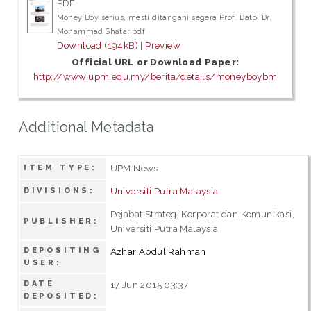
PDF
Money Boy serius, mesti ditangani segera Prof. Dato' Dr.
Mohammad Shatar.pdf
Download (194kB)
|
Preview
Official URL or Download Paper:
http://www.upm.edu.my/berita/details/moneyboybm
Additional Metadata
UPM News
ITEM TYPE:
Universiti Putra Malaysia
DIVISIONS:
Pejabat Strategi Korporat dan Komunikasi,
PUBLISHER:
Universiti Putra Malaysia
DEPOSITING
Azhar Abdul Rahman
USER:
DATE
17 Jun 2015 03:37
DEPOSITED: