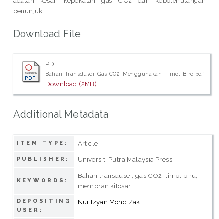
adalah kesan kepekatan gas CO2 dan kebolehulangan
penunjuk.
Download File
PDF
Bahan_Transduser_Gas_CO2_Menggunakan_Timol_Biro.pdf
Download (2MB)
Additional Metadata
Article
ITEM TYPE:
Universiti Putra Malaysia Press
PUBLISHER:
Bahan transduser, gas CO2, timol biru,
KEYWORDS:
membran kitosan
DEPOSITING
Nur Izyan Mohd Zaki
USER: