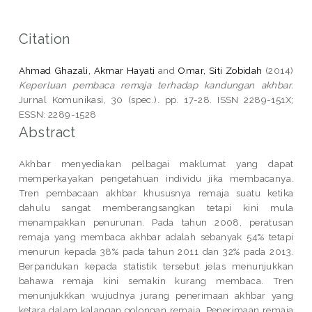
Citation
Ahmad Ghazali, Akmar Hayati
and
Omar, Siti Zobidah
(2014)
Keperluan pembaca remaja terhadap kandungan akhbar.
Jurnal Komunikasi, 30 (spec.). pp. 17-28. ISSN 2289-151X;
ESSN: 2289-1528
Abstract
Akhbar menyediakan pelbagai maklumat yang dapat
memperkayakan pengetahuan individu jika membacanya.
Tren pembacaan akhbar khususnya remaja suatu ketika
dahulu sangat memberangsangkan tetapi kini mula
menampakkan penurunan. Pada tahun 2008, peratusan
remaja yang membaca akhbar adalah sebanyak 54% tetapi
menurun kepada 38% pada tahun 2011 dan 32% pada 2013.
Berpandukan kepada statistik tersebut jelas menunjukkan
bahawa remaja kini semakin kurang membaca. Tren
menunjukkkan wujudnya jurang penerimaan akhbar yang
ketara dalam kalangan golongan remaja. Penerimaan remaja