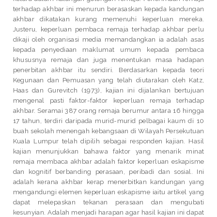
terhadap akhbar ini menurun berasaskan kepada kandungan
akhbar dikatakan kurang memenuhi keperluan mereka.
Justeru, keperluan pembaca remaja terhadap akhbar perlu
dikaji oleh organisasi media memandangkan ia adalah asas
kepada penyediaan maklumat umum kepada pembaca
khususnya remaja dan juga menentukan masa hadapan
penerbitan akhbar itu sendiri. Berdasarkan kepada teori
Kegunaan dan Pemuasan yang telah diutarakan oleh Katz,
Haas dan Gurevitch (1973), kajian ini dijalankan bertujuan
mengenal pasti faktor-faktor keperluan remaja terhadap
akhbar. Seramai 387 orang remaja berumur antara 16 hingga
17 tahun, terdiri daripada murid-murid pelbagai kaum di 10
buah sekolah menengah kebangsaan di Wilayah Persekutuan
Kuala Lumpur telah dipilih sebagai responden kajian. Hasil
kajian menunjukkan bahawa faktor yang menarik minat
remaja membaca akhbar adalah faktor keperluan eskapisme
dan kognitif berbanding perasaan, peribadi dan sosial. Ini
adalah kerana akhbar kerap menerbitkan kandungan yang
mengandungi elemen keperluan eskapisme iaitu artikel yang
dapat melepaskan tekanan perasaan dan mengubati
kesunyian. Adalah menjadi harapan agar hasil kajian ini dapat