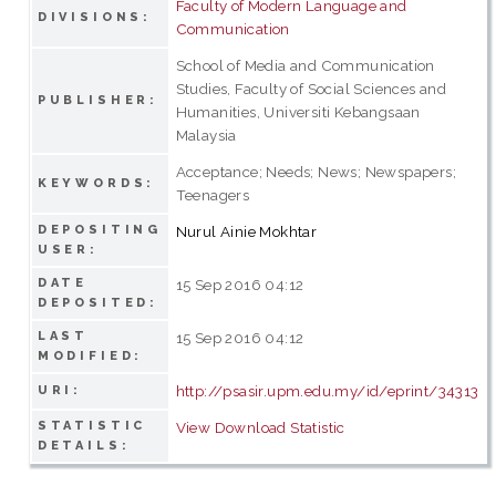
Faculty of Modern Language and
DIVISIONS:
Communication
School of Media and Communication
Studies, Faculty of Social Sciences and
PUBLISHER:
Humanities, Universiti Kebangsaan
Malaysia
Acceptance; Needs; News; Newspapers;
KEYWORDS:
Teenagers
DEPOSITING
Nurul Ainie Mokhtar
USER:
DATE
15 Sep 2016 04:12
DEPOSITED:
LAST
15 Sep 2016 04:12
MODIFIED:
http://psasir.upm.edu.my/id/eprint/34313
URI:
STATISTIC
View Download Statistic
DETAILS: