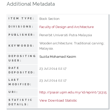
Additional Metadata
Book Section
ITEM TYPE:
Faculty of Design and Architecture
DIVISIONS:
Penerbit Universiti Putra Malaysia
PUBLISHER:
Wooden architecture; Traditional carving;
KEYWORDS:
Malaysia.
DEPOSITING
Suzila Mohamad Kasim
USER:
DATE
23 Jul 2014 02:17
DEPOSITED:
LAST
23 Jul 2014 02:17
MODIFIED:
http://psasir.upm.edu.my/id/eprint/31315
URI:
STATISTIC
View Download Statistic
DETAILS: