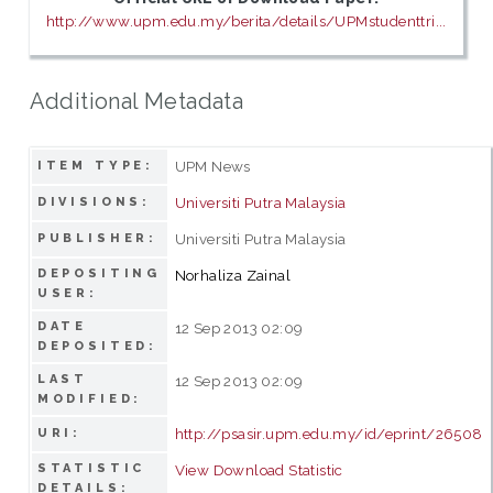
http://www.upm.edu.my/berita/details/UPMstudenttri...
Additional Metadata
UPM News
ITEM TYPE:
Universiti Putra Malaysia
DIVISIONS:
Universiti Putra Malaysia
PUBLISHER:
DEPOSITING
Norhaliza Zainal
USER:
DATE
12 Sep 2013 02:09
DEPOSITED:
LAST
12 Sep 2013 02:09
MODIFIED:
http://psasir.upm.edu.my/id/eprint/26508
URI:
STATISTIC
View Download Statistic
DETAILS: