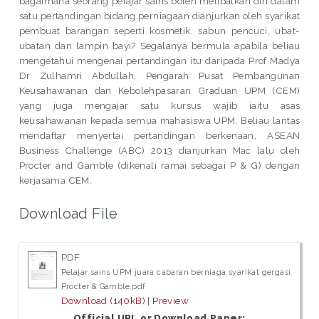
bagaimana seorang pelajar sains boleh melibatkan diri dalam
satu pertandingan bidang perniagaan dianjurkan oleh syarikat
pembuat barangan seperti kosmetik, sabun pencuci, ubat-
ubatan dan lampin bayi? Segalanya bermula apabila beliau
mengetahui mengenai pertandingan itu daripada Prof Madya
Dr Zulhamri Abdullah, Pengarah Pusat Pembangunan
Keusahawanan dan Kebolehpasaran Graduan UPM (CEM)
yang juga mengajar satu kursus wajib iaitu asas
keusahawanan kepada semua mahasiswa UPM. Beliau lantas
mendaftar menyertai pertandingan berkenaan, ASEAN
Business Challenge (ABC) 2013 dianjurkan Mac lalu oleh
Procter and Gamble (dikenali ramai sebagai P & G) dengan
kerjasama CEM.
Download File
PDF
Pelajar sains UPM juara cabaran berniaga syarikat gergasi
Procter & Gamble.pdf
Download (140kB)
|
Preview
Official URL or Download Paper: