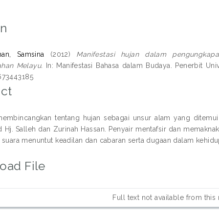
on
an, Samsina
(2012)
Manifestasi hujan dalam pengungkapan
han Melayu.
In: Manifestasi Bahasa dalam Budaya. Penerbit Univ
673443185
ct
 membincangkan tentang hujan sebagai unsur alam yang ditemu
j. Salleh dan Zurinah Hassan. Penyair mentafsir dan memaknak
u, suara menuntut keadilan dan cabaran serta dugaan dalam kehidu
oad File
Full text not available from this