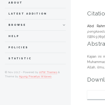
ABOUT
Citati
LATEST ADDITION
BROWSE
Abd Rahm
pengkaeda
HELP
ISBN 9789
Abstra
POLICIES
Kajian ini
STATISTIC
Muhammad H
Allah, ilm
© Nov 2017 - Powered by
APW Themes
&
Theme by
Agung Prasetyo Wibowo
.
Downl