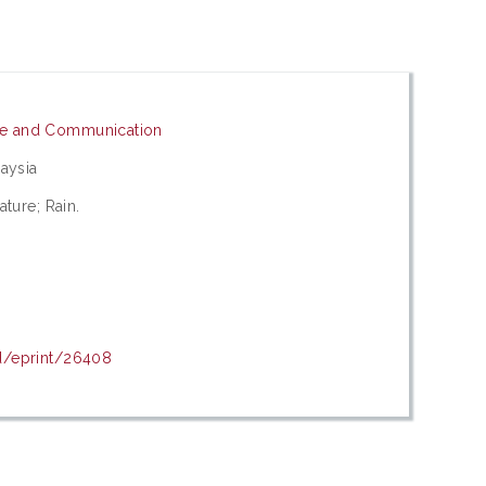
ge and Communication
laysia
ature; Rain.
id/eprint/26408