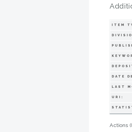
Additi
ITEM T
DIVISI
PUBLIS
KEYWO
DEPOSI
DATE D
LAST M
URI:
STATIS
Actions (