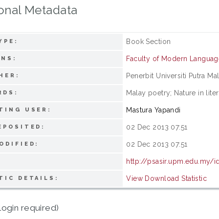
onal Metadata
Book Section
YPE:
Faculty of Modern Langua
ONS:
Penerbit Universiti Putra Ma
HER:
Malay poetry; Nature in liter
RDS:
Mastura Yapandi
TING USER:
02 Dec 2013 07:51
EPOSITED:
02 Dec 2013 07:51
ODIFIED:
http://psasir.upm.edu.my/
View Download Statistic
TIC DETAILS:
login required)