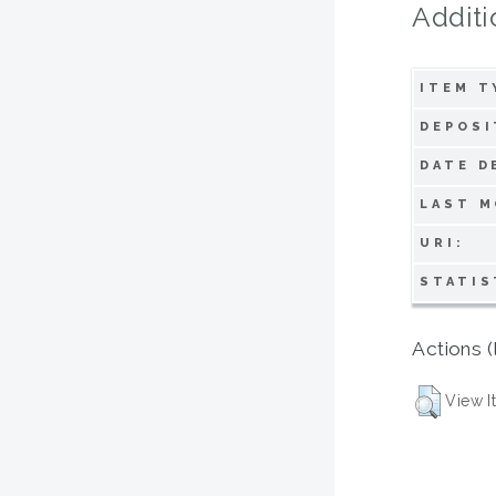
Additi
ITEM T
DEPOSI
DATE D
LAST M
URI:
STATIS
Actions (
View I