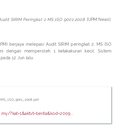
udit SIRIM Peringkat 2 MS 1SO 9001:2008.
[UPM News]
UPM) berjaya melepasi Audit SIRIM peringkat 2, MS ISO
i dengan memperoleh 1 ketakakuran kecil. Sistem
pada 12 Jun lalu.
_MS_1SO_9001_2008.pdf
.my/?kat=1&aktvt=berita&kod=2009...