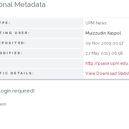
onal Metadata
UPM News
YPE:
Muizzudin Kaspol
TING USER:
09 Nov 2009 00:57
EPOSITED:
27 May 2013 06:58
ODIFIED:
http://psasir.upm.ed
View Download Statist
TIC DETAILS:
login required)
tem