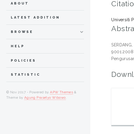
Citati
ABOUT
LATEST ADDITION
Universiti
Abstra
BROWSE
SERDANG, 2
HELP
9001:2008
Pengurusan
POLICIES
Downl
STATISTIC
© Nov 2017 - Powered by
APW Themes
&
Theme by
Agung Prasetyo Wibowo
.