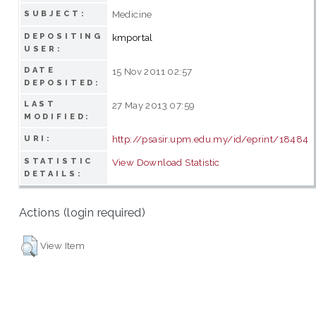
Medicine
SUBJECT:
DEPOSITING
kmportal
USER:
DATE
15 Nov 2011 02:57
DEPOSITED:
LAST
27 May 2013 07:59
MODIFIED:
http://psasir.upm.edu.my/id/eprint/18484
URI:
STATISTIC
View Download Statistic
DETAILS:
Actions (login required)
View Item