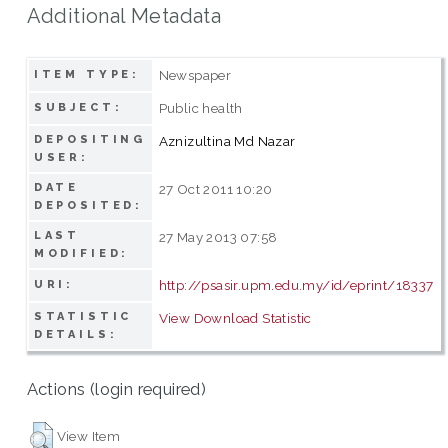
Additional Metadata
Newspaper
ITEM TYPE:
Public health
SUBJECT:
DEPOSITING
Aznizultina Md Nazar
USER:
DATE
27 Oct 2011 10:20
DEPOSITED:
LAST
27 May 2013 07:58
MODIFIED:
http://psasir.upm.edu.my/id/eprint/18337
URI:
STATISTIC
View Download Statistic
DETAILS:
Actions (login required)
View Item