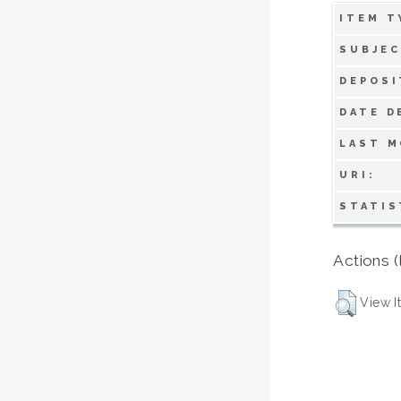
ITEM T
SUBJEC
DEPOSI
DATE D
LAST M
URI:
STATIS
Actions (
View I