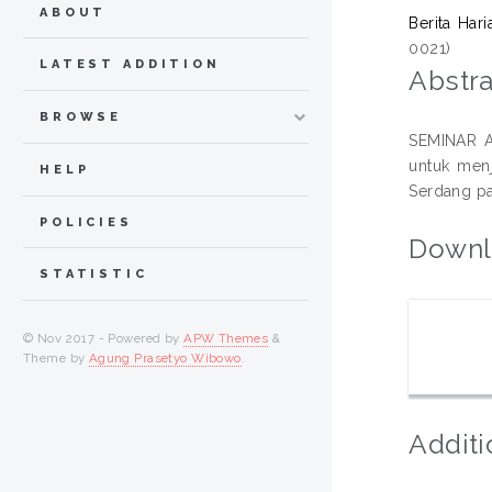
ABOUT
Berita Har
0021)
LATEST ADDITION
Abstra
BROWSE
SEMINAR A
untuk menj
HELP
Serdang pa
POLICIES
Downl
STATISTIC
© Nov 2017 - Powered by
APW Themes
&
Theme by
Agung Prasetyo Wibowo
.
Additi