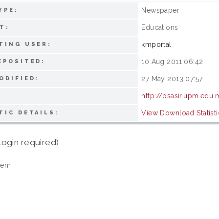
Newspaper
YPE:
Educations
T:
kmportal
TING USER:
10 Aug 2011 06:42
EPOSITED:
27 May 2013 07:57
ODIFIED:
http://psasir.upm.edu
View Download Statisti
TIC DETAILS:
login required)
tem