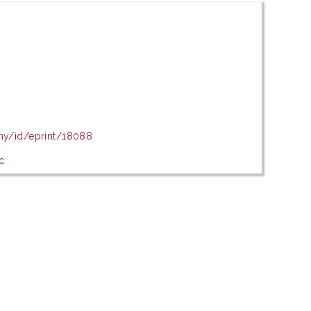
.my/id/eprint/18088
c