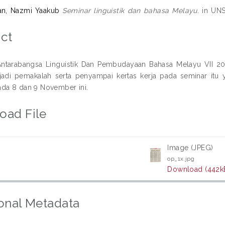
ian, Nazmi Yaakub
Seminar linguistik dan bahasa Melayu.
in UNSP
ct
ntarabangsa Linguistik Dan Pembudayaan Bahasa Melayu VII 20
adi pemakalah serta penyampai kertas kerja pada seminar itu ya
da 8 dan 9 November ini.
oad File
Image (JPEG)
op_1x.jpg
Download (442k
onal Metadata