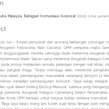
on
 Putra Malaysia, Bahagian Komunikasi Korporat
(2011)
Lima peneri
ct
9 Jun – Empat pensyarah dan seorang kakitangan sokongan Univ
Anugerah Fellowship Naib Canselor UPM sempena majlis Gemi
n tanggungjawab mereka sehingga layak menerima anugerah ter
Mohammad Shatar Sabran yang menerima Anugerah Kategori Cemer
pada prinsip melakukan sesuatu pekerjaan dengan niat ikhlas,
tau pangkat tinggi. Tanpa menduga akan menerima pengiktirafa
annya dalam pembangunan masyarakat sepanjang tempoh 12 tahun
otivasi berkaitan pembangunan komuniti. “Saya kerap menjad
kar rujuk dalam bidang Ekologi Manusia,” katanya yang mengangg
gi penerima Anugerah Kategori Cemerlang Dalam Penyelidikan, Pr
atan Kimia UPM berkata, untuk berjaya beliau sentiasa mencabar 
. “Bagi saya kalau orang lain boleh buat kerja dengan baik meng