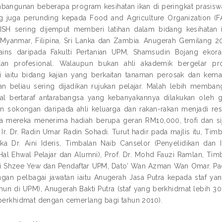
angunan beberapa program kesihatan ikan di peringkat prasiswaza
g juga perunding kepada Food and Agriculture Organization (F
SH sering dijemput memberi latihan dalam bidang kesihatan ik
 Myanmar, Filipina, Sri Lanka dan Zambia. Anugerah Gemilang 2
ains daripada Fakulti Pertanian UPM, Shamsudin Bojang eko
tan profesional. Walaupun bukan ahli akademik bergelar p
i iaitu bidang kajian yang berkaitan tanaman perosak dan kem
 beliau sering dijadikan rujukan pelajar. Malah lebih memban
nal bertaraf antarabangsa yang kebanyakannya dilakukan oleh
ain sokongan daripada ahli keluarga dan rakan-rakan menjadi re
a mereka menerima hadiah berupa geran RM10,000, trofi dan si
 Ir. Dr. Radin Umar Radin Sohadi. Turut hadir pada majlis itu, Ti
ka Dr. Aini Ideris, Timbalan Naib Canselor (Penyelidikan dan I
Hal Ehwal Pelajar dan Alumni), Prof. Dr. Mohd Fauzi Ramlan, Timb
Tai Shzee Yew dan Pendaftar UPM, Dato’ Wan Azman Wan Omar. Pad
ngan pelbagai jawatan iaitu Anugerah Jasa Putra kepada staf yan
ahun di UPM), Anugerah Bakti Putra (staf yang berkhidmat lebih
 berkhidmat dengan cemerlang bagi tahun 2010).