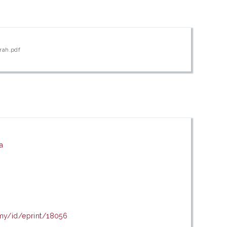
rah.pdf
ia
.my/id/eprint/18056