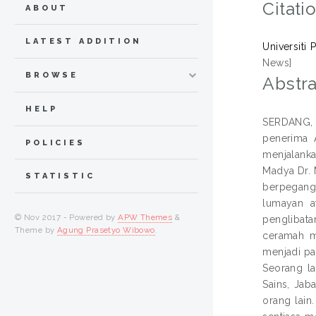
Citati
ABOUT
LATEST ADDITION
Universiti
News]
BROWSE
Abstra
HELP
SERDANG, 2
penerima 
POLICIES
menjalanka
Madya Dr. 
STATISTIC
berpegang 
lumayan a
© Nov 2017 - Powered by
APW Themes
&
penglibat
Theme by
Agung Prasetyo Wibowo
.
ceramah m
menjadi pa
Seorang la
Sains, Jab
orang lain