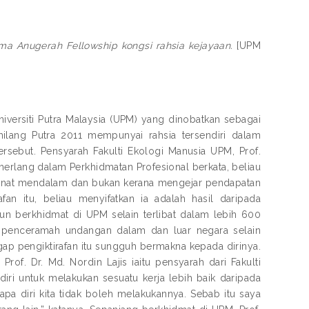
ma Anugerah Fellowship kongsi rahsia kejayaan.
[UPM
ersiti Putra Malaysia (UPM) yang dinobatkan sebagai
lang Putra 2011 mempunyai rahsia tersendiri dalam
sebut. Pensyarah Fakulti Ekologi Manusia UPM, Prof.
lang dalam Perkhidmatan Profesional berkata, beliau
 minat mendalam dan bukan kerana mengejar pendapatan
n itu, beliau menyifatkan ia adalah hasil daripada
 berkhidmat di UPM selain terlibat dalam lebih 600
i penceramah undangan dalam dan luar negara selain
ap pengiktirafan itu sungguh bermakna kepada dirinya.
of. Dr. Md. Nordin Lajis iaitu pensyarah dari Fakulti
diri untuk melakukan sesuatu kerja lebih baik daripada
apa diri kita tidak boleh melakukannya. Sebab itu saya