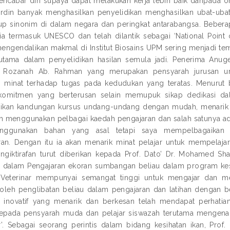
encabar diri supaya dapat melakukan kerja lebih baik daripada or
ordin banyak menghasilkan penyelidikan menghasilkan ubat-u
up sinonim di dalam negara dan peringkat antarabangsa. Beberap
a termasuk UNESCO dan telah dilantik sebagai ‘National Point o
mengendalikan makmal di Institut Biosains UPM sering menjadi tem
utama dalam penyelidikan hasilan semula jadi. Penerima Anuge
 Rozanah Ab. Rahman yang merupakan pensyarah jurusan un
n minat terhadap tugas pada kedudukan yang teratas. Menurut 
komitmen yang berterusan selain memupuk sikap dedikasi dal
an kandungan kursus undang-undang dengan mudah, menarik sert
h menggunakan pelbagai kaedah pengajaran dan salah satunya ad
nggunakan bahan yang asal tetapi saya mempelbagaikan
an. Dengan itu ia akan menarik minat pelajar untuk mempelaj
engiktirafan turut diberikan kepada Prof. Dato’ Dr. Mohamed 
dalam Pengajaran ekoran sumbangan beliau dalam program kesih
 Veterinar mempunyai semangat tinggi untuk mengajar dan m
 oleh penglibatan beliau dalam pengajaran dan latihan dengan
n inovatif yang menarik dan berkesan telah mendapat perhatia
epada pensyarah muda dan pelajar siswazah terutama mengenai
’. Sebagai seorang perintis dalam bidang kesihatan ikan, Pro