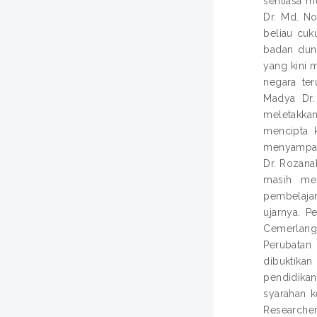
sentiasa m
Dr. Md. N
beliau cuk
badan duni
yang kini 
negara ter
Madya Dr.
meletakka
mencipta 
menyampaik
Dr. Rozana
masih me
pembelajar
ujarnya. P
Cemerlang 
Perubatan
dibuktikan
pendidika
syarahan k
Researcher