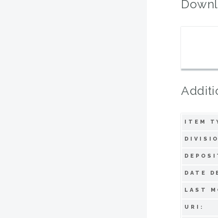
Downl
Additi
ITEM T
DIVISI
DEPOSI
DATE D
LAST M
URI: