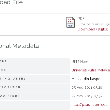
oad File
PDF
Lima_penerima_anuge
Download (165kB)
onal Metadata
UPM News
YPE:
Universiti Putra Malays
ONS:
Muizzudin Kaspol
TING USER:
05 Aug 2011 05:29
EPOSITED:
27 May 2013 07:57
ODIFIED:
http://psasir.upm.edu