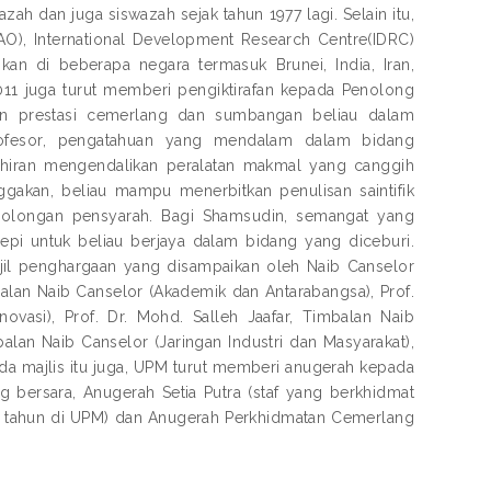
h dan juga siswazah sejak tahun 1977 lagi. Selain itu,
AO), International Development Research Centre(IDRC)
an di beberapa negara termasuk Brunei, India, Iran,
011 juga turut memberi pengiktirafan kepada Penolong
ran prestasi cemerlang dan sumbangan beliau dalam
rofesor, pengatahuan yang mendalam dalam bidang
ahiran mengendalikan peralatan makmal yang canggih
ggakan, beliau mampu menerbitkan penulisan saintifik
 golongan pensyarah. Bagi Shamsudin, semangat yang
sepi untuk beliau berjaya dalam bidang yang diceburi.
jil penghargaan yang disampaikan oleh Naib Canselor
mbalan Naib Canselor (Akademik dan Antarabangsa), Prof.
novasi), Prof. Dr. Mohd. Salleh Jaafar, Timbalan Naib
alan Naib Canselor (Jaringan Industri dan Masyarakat),
a majlis itu juga, UPM turut memberi anugerah kepada
g bersara, Anugerah Setia Putra (staf yang berkhidmat
 30 tahun di UPM) dan Anugerah Perkhidmatan Cemerlang