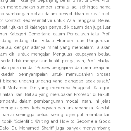
ang lain,” katanya. Sepanjang berkhidmat di UPM, Prof.
batan menggunakan sumber semula jadi sehingga nama
a sumbangan beliau dalam penyelidikan diiktiraf oleh
f Contact Representative untuk Asia Tenggara. Beliau
pat rujukan di kalangan penyelidik dalam dan juga luar
rah Kategori Cemerlang dalam Pengajaran iaitu Prof.
dang-undang dari Fakulti Ekonomi dan Pengurusan
beliau, dengan adanya minat yang mendalam, ia akan
am diri untuk mengajar. Mengulas keupayaan beliau
a tidak menjejaskan kualiti pengajaran, Prof. Madya
alah peta minda. “Proses pengajaran dan pembelajaran
 kaedah pennyampaian untuk memudahkan proses
ari bidang undang-undang yang dianggap agak susah,”
Shariff Mohamed Din yang menerima Anugerah Kategori
atan ikan. Beliau yang merupakan Profesor di Fakulti
embantu dalam pembangunan modal insan. Ini jelas
 beberapa agensi kebangsaan dan antarabangsa. Kaedah
n ramai sehingga beliau sering dijemput memberikan
 topik ‘Scientific Writing and How to Become a Good
f. Dato’ Dr. Mohamed Shariff juga banyak menyumbang