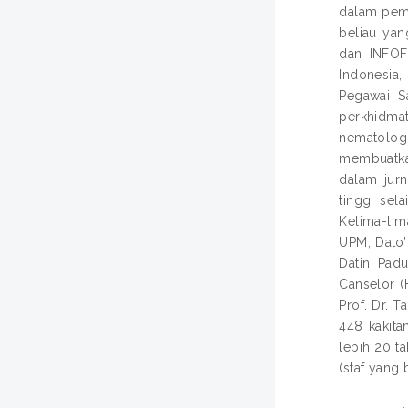
dalam pemb
beliau yan
dan INFOFI
Indonesia,
Pegawai S
perkhidma
nematolog
membuatkan
dalam jur
tinggi sel
Kelima-lim
UPM, Dato’
Datin Padu
Canselor (
Prof. Dr. 
448 kakita
lebih 20 t
(staf yang