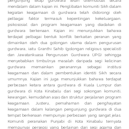
pengunjung tetap gurdwara telah ditemubual secara
mendalam dalam kajian ini. Penglibatan komuniti Sikh dalam
kegiatan keagamaan di gurdwara telah didorongi oleh
pelbagai faktor termasuk kepentingan kekeluargaan,
psikososial dan program keagamaan yang diadakan di
gurdwara berkenaan. Kajian ini menunjukkan bahawa
terdapat pelbagai bentuk konflik berkaitan peranan yang
dimainkan oleh dua golongan utama dalam pengurusan
gurdwara, iaitu Granthi Sahib (golongan religious specialist)
dan Jawatankuasa Pengurusan Gurdwara (JPG) sehingga
menyebabkan timbulnya masalah daripada segi kelicinan
gurdwara memainkan peranannya sebagai institusi
keagamaan dan dalam pembentukan identiti Sikh secara
umumnya. Kajian ini juga menunjukkan bahawa terdapat
perbezaan ketara antara gurdwara di Kuala Lumpur dan
gurdwara di Kota Kinabalu dari segi sokongan komuniti,
kewangan, kemudahan asas dan struktur perjalanan program
keagamaan. Justeru, pemahaman dan penghayatan
keagamaan dalam kalangan pengunjung gurdwara di dua
tempat berkenaan mempunyai perbezaan yang sangat jelas.
Komuniti peranakan Punjabi di Kota Kinabalu ternyata
mempunyai persepsi yang berlainan dari segi agama dan