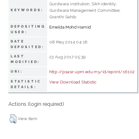
Gurdwara institution; Sikh identity;
Gurdwara Management Committee;
KEYWORDS:
Granthi Sahib
DEPOSITING
Emelda Mohd Hamid
USER:
DATE
08 May 2014 04:18
DEPOSITED:
LAST
23 Aug 2017 05:39
MODIFIED:
http://psasir.upm.edu.my/id/eprint/16102
URI:
STATISTIC
View Download Statistic
DETAILS:
Actions (login required)
View Item