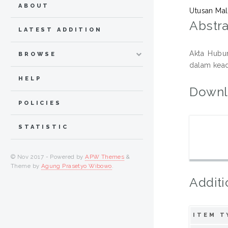
ABOUT
Utusan Mal
Abstra
LATEST ADDITION
Akta Hubu
BROWSE
dalam kead
HELP
Downl
POLICIES
STATISTIC
© Nov 2017 - Powered by
APW Themes
&
Theme by
Agung Prasetyo Wibowo
.
Additi
ITEM T