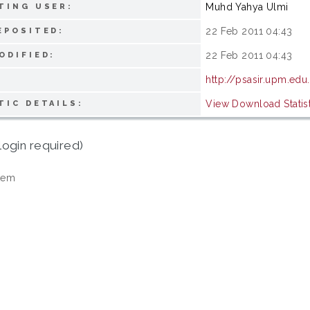
Muhd Yahya Ulmi
TING USER:
22 Feb 2011 04:43
EPOSITED:
22 Feb 2011 04:43
ODIFIED:
http://psasir.upm.ed
View Download Statist
TIC DETAILS:
login required)
tem