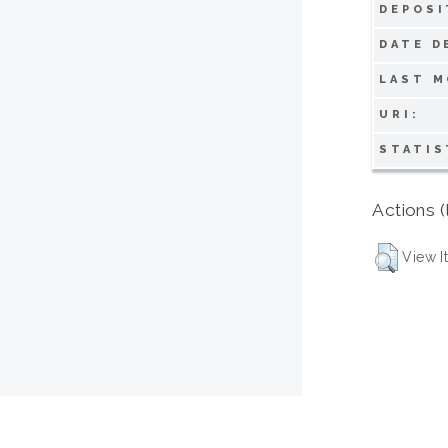
DEPOSI
DATE D
LAST M
URI:
STATIS
Actions (
View I